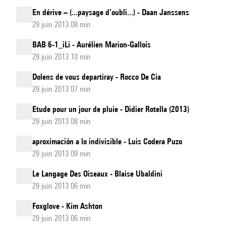
En dérive – (...paysage d’oubli...) - Daan Janssens
29 juin 2013 08 min
BAB 6-1_iLi - Aurélien Marion-Gallois
29 juin 2013 10 min
Dolens de vous departiray - Rocco De Cia
29 juin 2013 07 min
Etude pour un jour de pluie - Didier Rotella (2013)
29 juin 2013 08 min
aproximación a lo indivisible - Luis Codera Puzo
29 juin 2013 09 min
Le Langage Des Oiseaux - Blaise Ubaldini
29 juin 2013 06 min
Foxglove - Kim Ashton
29 juin 2013 06 min