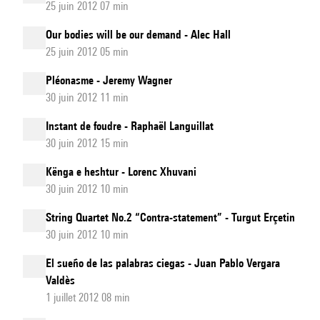
25 juin 2012 07 min
Our bodies will be our demand - Alec Hall
25 juin 2012 05 min
Pléonasme - Jeremy Wagner
30 juin 2012 11 min
Instant de foudre - Raphaël Languillat
30 juin 2012 15 min
Kënga e heshtur - Lorenc Xhuvani
30 juin 2012 10 min
String Quartet No.2 “Contra-statement” - Turgut Erçetin
30 juin 2012 10 min
El sueño de las palabras ciegas - Juan Pablo Vergara
Valdès
1 juillet 2012 08 min