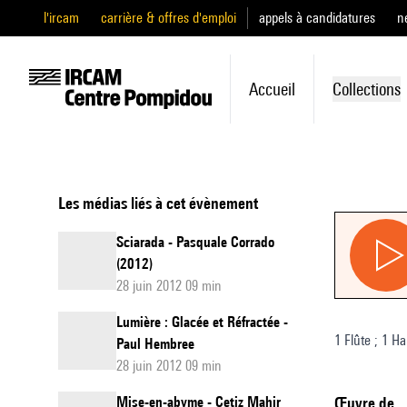
l'ircam
carrière & offres d'emploi
appels à candidatures
n
Accueil
Collections
Les médias liés à cet évènement
Sciarada - Pasquale Corrado
(2012)
28 juin 2012 09 min
Lumière : Glacée et Réfractée -
1 Flûte ; 1 Ha
Paul Hembree
28 juin 2012 09 min
Mise-en-abyme - Cetiz Mahir
Œuvre de