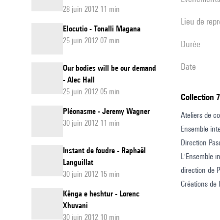
28 juin 2012 11 min
Lieu de rep
Elocutio - Tonalli Magana
25 juin 2012 07 min
durée
date
Our bodies will be our demand
- Alec Hall
25 juin 2012 05 min
Collection 
Pléonasme - Jeremy Wagner
Ateliers de c
30 juin 2012 11 min
Ensemble int
Direction Pas
Instant de foudre - Raphaël
L'Ensemble in
Languillat
direction de 
30 juin 2012 15 min
Créations de 
Kënga e heshtur - Lorenc
Xhuvani
30 juin 2012 10 min