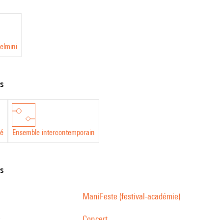
elmini
ts
hé
Ensemble intercontemporain
ns
ManiFeste (festival-académie)
s
Concert