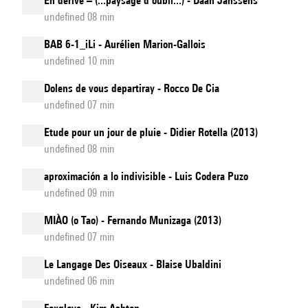
En dérive – (...paysage d’oubli...) - Daan Janssens
undefined 08 min
BAB 6-1_iLi - Aurélien Marion-Gallois
undefined 10 min
Dolens de vous departiray - Rocco De Cia
undefined 07 min
Etude pour un jour de pluie - Didier Rotella (2013)
undefined 08 min
aproximación a lo indivisible - Luis Codera Puzo
undefined 09 min
MIÀO (o Tao) - Fernando Munizaga (2013)
undefined 07 min
Le Langage Des Oiseaux - Blaise Ubaldini
undefined 06 min