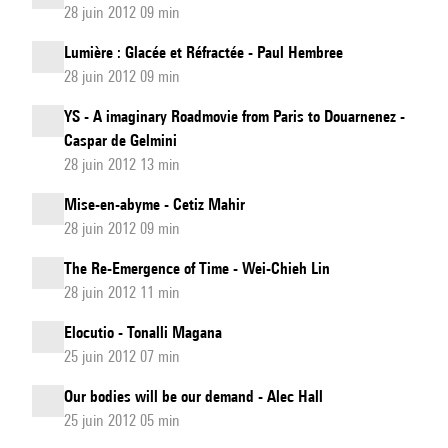
28 juin 2012 09 min
Lumière : Glacée et Réfractée - Paul Hembree
28 juin 2012 09 min
YS - A imaginary Roadmovie from Paris to Douarnenez -
Caspar de Gelmini
28 juin 2012 13 min
Mise-en-abyme - Cetiz Mahir
28 juin 2012 09 min
The Re-Emergence of Time - Wei-Chieh Lin
28 juin 2012 11 min
Elocutio - Tonalli Magana
25 juin 2012 07 min
Our bodies will be our demand - Alec Hall
25 juin 2012 05 min