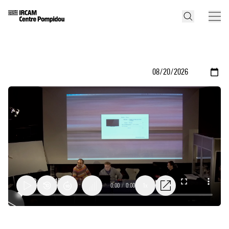
0:00
/
0:00
1x
Confronting