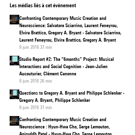
Les médias liés à cet évènement
Contemporary
Music
Confronting Contemporary Music Creation and
Creation
Neuroscience: Salvatore Sciarrino, Laurent Feneyrou,
and
Elvira Brattico, Gregory A. Bryant - Salvatore Sciarrino,
Neuroscience:
Laurent Feneyrou, Elvira Brattico, Gregory A. Bryant
9 juin 2016 37 min
Thierry
De
Studio Report #2: The “6months” Project: Musical
Mey,
Interactions and Social Cognition - Jean-Julien
Clément
Aucouturier, Clément Canonne
9 juin 2016 26 min
Canonne,
Philippe
Questions to Gregory A. Bryant and Philippe Schlenker -
Schlenker
Gregory A. Bryant, Philippe Schlenker
9 juin 2016 31 min
Confronting Contemporary Music Creation and
Neuroscience : Hyun-Hwa Cho, Serge Lemouton,
Aniruddh Patel - Hyun-Hwa Cho, Serge Lemouton,