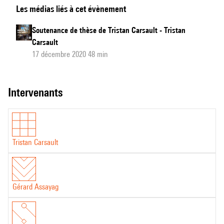
Les médias liés à cet évènement
de
thèse
Soutenance de thèse de Tristan Carsault - Tristan
de
Carsault
Tristan
17 décembre 2020 48 min
Carsault
-
intervenants
Questions
du
Jury
Tristan Carsault
Gérard Assayag