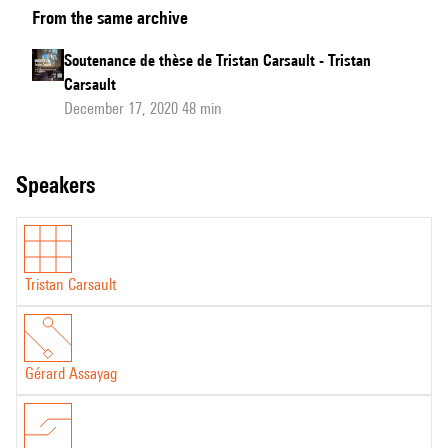
From the same archive
de
thèse
Soutenance de thèse de Tristan Carsault - Tristan
de
Carsault
Tristan
December 17, 2020 48 min
Carsault
-
speakers
Questions
du
Jury
Tristan Carsault
Gérard Assayag