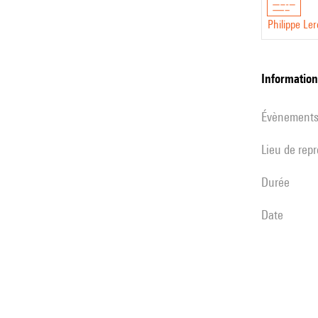
Philippe Le
informatio
évènement
Lieu de rep
durée
date