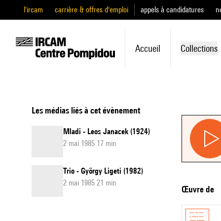
l'ircam
carrière & offres d'emploi
appels à candidatures
n
Accueil
Collections
Les médias liés à cet évènement
Mladi - Leos Janacek (1924)
2 mai 1985 17 min
Trio - György Ligeti (1982)
2 mai 1985 21 min
Œuvre de