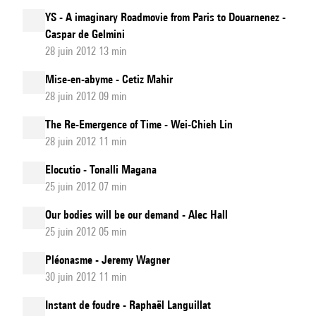
YS - A imaginary Roadmovie from Paris to Douarnenez -
Caspar de Gelmini
28 juin 2012 13 min
Mise-en-abyme - Cetiz Mahir
28 juin 2012 09 min
The Re-Emergence of Time - Wei-Chieh Lin
28 juin 2012 11 min
Elocutio - Tonalli Magana
25 juin 2012 07 min
Our bodies will be our demand - Alec Hall
25 juin 2012 05 min
Pléonasme - Jeremy Wagner
30 juin 2012 11 min
Instant de foudre - Raphaël Languillat