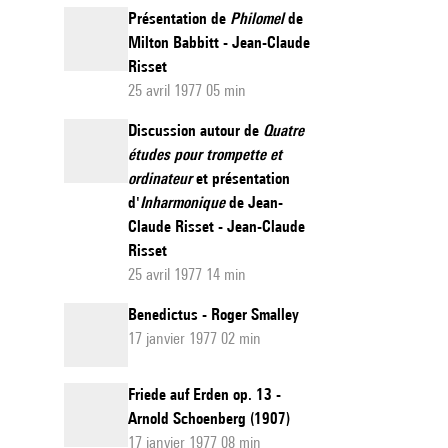
Présentation de
Philomel
de
Milton Babbitt - Jean-Claude
Risset
25 avril 1977 05 min
Discussion autour de
Quatre
études pour trompette et
ordinateur
et présentation
d'
Inharmonique
de Jean-
Claude Risset - Jean-Claude
Risset
25 avril 1977 14 min
Benedictus - Roger Smalley
17 janvier 1977 02 min
Friede auf Erden op. 13 -
Arnold Schoenberg (1907)
17 janvier 1977 08 min