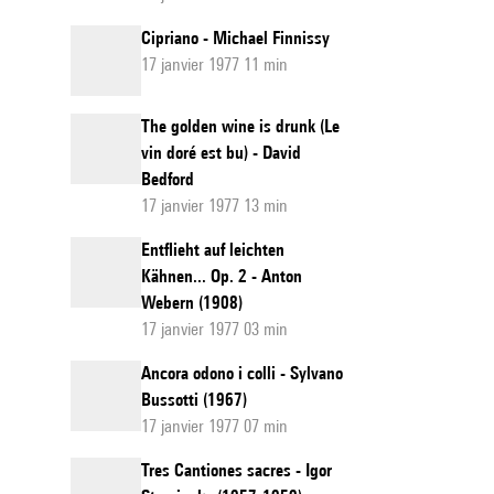
Cipriano - Michael Finnissy
17 janvier 1977 11 min
The golden wine is drunk (Le
vin doré est bu) - David
Bedford
17 janvier 1977 13 min
Entflieht auf leichten
Kähnen... Op. 2 - Anton
Webern (1908)
17 janvier 1977 03 min
Ancora odono i colli - Sylvano
Bussotti (1967)
17 janvier 1977 07 min
Tres Cantiones sacres - Igor