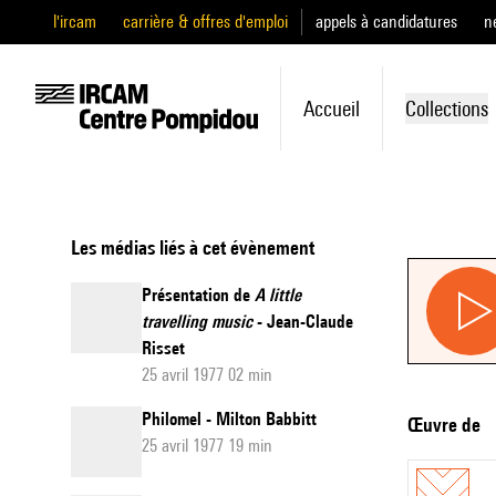
l'ircam
carrière & offres d'emploi
appels à candidatures
n
Accueil
Collections
Les médias liés à cet évènement
Présentation de
A little
travelling music
- Jean-Claude
Risset
25 avril 1977 02 min
Philomel - Milton Babbitt
Œuvre de
25 avril 1977 19 min