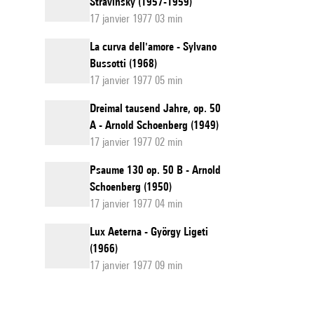
Stravinsky (1957-1959)
17 janvier 1977 03 min
La curva dell'amore - Sylvano
Bussotti (1968)
17 janvier 1977 05 min
Dreimal tausend Jahre, op. 50
A - Arnold Schoenberg (1949)
17 janvier 1977 02 min
Psaume 130 op. 50 B - Arnold
Schoenberg (1950)
17 janvier 1977 04 min
Lux Aeterna - György Ligeti
(1966)
17 janvier 1977 09 min