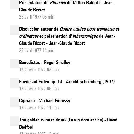
Présentation de
Philomel
de Milton Babbitt - Jean-
Claude Risset
25 avril 1977 05 min
Discussion autour de
Quatre études pour trompette et
ordinateur
et présentation d'
Inharmonique
de Jean-
Claude Risset - Jean-Claude Risset
25 avril 1977 14 min
Benedictus - Roger Smalley
17 janvier 1977 02 min
Friede auf Erden op. 13 - Arnold Schoenberg (1907)
17 janvier 1977 08 min
Cipriano - Michael Finnissy
17 janvier 1977 11 min
The golden wine is drunk (Le vin doré est bu) - David
Bedford