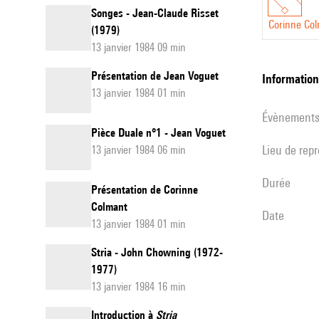
Songes - Jean-Claude Risset
Corinne Co
(1979)
13 janvier 1984 09 min
Présentation de Jean Voguet
informatio
13 janvier 1984 01 min
évènement
Pièce Duale n°1 - Jean Voguet
Lieu de rep
13 janvier 1984 06 min
durée
Présentation de Corinne
Colmant
date
13 janvier 1984 01 min
Stria - John Chowning (1972-
1977)
13 janvier 1984 16 min
Introduction à
Stria