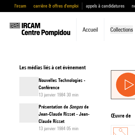
l'ircam
carrière & offres d'emploi
appels à candidatures
n
Accueil
Collections
Les médias liés à cet évènement
Nouvelles Technologies -
Conférence
13 janvier 1984 30 min
Présentation de
Songes
de
Jean-Claude Risset - Jean-
Œuvre de
Claude Risset
13 janvier 1984 05 min