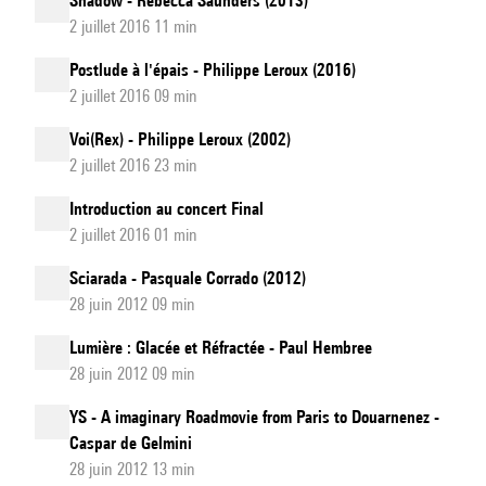
Shadow - Rebecca Saunders (2013)
2 juillet 2016 11 min
Postlude à l'épais - Philippe Leroux (2016)
2 juillet 2016 09 min
Voi(Rex) - Philippe Leroux (2002)
2 juillet 2016 23 min
Introduction au concert Final
2 juillet 2016 01 min
Sciarada - Pasquale Corrado (2012)
28 juin 2012 09 min
Lumière : Glacée et Réfractée - Paul Hembree
28 juin 2012 09 min
YS - A imaginary Roadmovie from Paris to Douarnenez -
Caspar de Gelmini
28 juin 2012 13 min