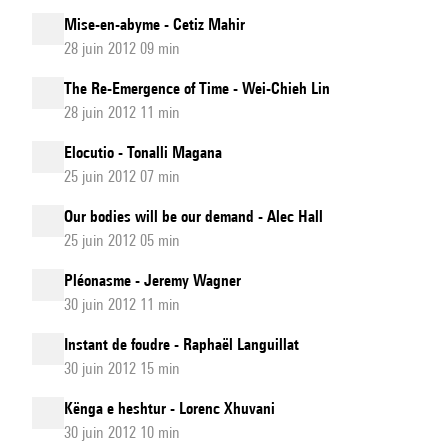
Mise-en-abyme - Cetiz Mahir
28 juin 2012 09 min
The Re-Emergence of Time - Wei-Chieh Lin
28 juin 2012 11 min
Elocutio - Tonalli Magana
25 juin 2012 07 min
Our bodies will be our demand - Alec Hall
25 juin 2012 05 min
Pléonasme - Jeremy Wagner
30 juin 2012 11 min
Instant de foudre - Raphaël Languillat
30 juin 2012 15 min
Kënga e heshtur - Lorenc Xhuvani
30 juin 2012 10 min