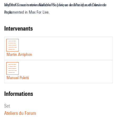
and the Conservatoire National Supérieur de Musique et Danse de
MyBeeKnows is now available for Live, as a suite of audio devices
Paris.
implemented in Max For Live.
intervenants
Martin Antiphon
Manuel Poletti
informations
set
Ateliers du Forum