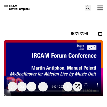
0:00
/
0:00
1x
MyBeeKnows