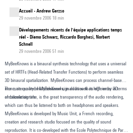
Accueil - Andrew Gerzso
29 novembre 2006 18 min
Développements récents de l'équipe applications temps
réel - Diemo Schwarz, Riccardo Borghesi, Norbert
Schnell
29 novembre 2006 51 min
MyBeeKnows is a binaural synthesis technology that uses a universal
set of HRTFs (Head-Related Transfer Functions) to perform seamless
3D binaural spatialization. MyBeeKnows can process channel-based
mono, stereo and multi-channel signals as well as high-order 3D
The main quality of MyBeeKnows, in addition to its efficiency in terms
ambisonic signals.
of calculation time, is the great transparency of the audio rendering,
which can thus be listened to both on headphones and speakers.
MyBeeKnows is developed by Music Unit, a French recording,
creation and research studio focused on the quality of sound
reproduction. It is co-developed with the Ecole Polytechnique de Paris