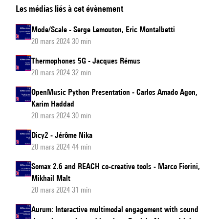
Les médias liés à cet évènement
for
Ableton
Mode/Scale - Serge Lemouton, Eric Montalbetti
Live
20 mars 2024 30 min
by
Thermophones 5G - Jacques Rémus
Music
20 mars 2024 32 min
Unit
OpenMusic Python Presentation - Carlos Amado Agon,
Karim Haddad
20 mars 2024 30 min
Dicy2 - Jérôme Nika
20 mars 2024 44 min
Somax 2.6 and REACH co-creative tools - Marco Fiorini,
Mikhail Malt
20 mars 2024 31 min
Aurum: Interactive multimodal engagement with sound