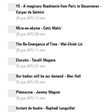
YS - A imaginary Roadmovie from Paris to Douarnenez -
Caspar de Gelmini
28 juin 2012 13 min
Mise-en-abyme - Cetiz Mahir
28 juin 2012 09 min
The Re-Emergence of Time - Wei-Chieh Lin
28 juin 2012 11 min
Elocutio - Tonalli Magana
25 juin 2012 07 min
Our bodies will be our demand - Alec Hall
25 juin 2012 05 min
Pléonasme - Jeremy Wagner
30 juin 2012 11 min
Instant de foudre - Raphaël Languillat