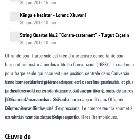
30 juin 2012 15 min
Kënga e heshtur - Lorenc Xhuvani
30 juin 2012 10 min
String Quartet No.2 “Contra-statement” - Turgut Erçetin
30 juin 2012 10 min
Offrande pour harpe solo est tirée d’une œuvre concertante pour
harpe et orchestre à cordes intitulée Conversions (1988)1. La cadence
pour harpe seule qui occupait une position centrale dans Conversions
est ici conservée intégralement, avec son caractère particulier
Cette composition se réfère de façon « très secrète » au passé, et plus
(indications « librement, fantasque » dans la partition), mais les autres
particulièrement au canon à deux voix Quaerendo invenietis de
parties sont librement adaptées. La harpe apparaît dans Offrande
l’Offrande Musicale de J. S. Bach.
selon une grande diversité d’expressions. Le compositeur la soumet à
D’après Pierre Michel,
un certain nombre de techniques particulières (harmoniques,
extrait du livret du disque Solos (aeon)
glissements avec la clé d’accord, jeu avec l’ongle, en faisant « zinguer
» la corde, etc.) et lui donne souvent une dimension percussive. Mais
Œuvre de