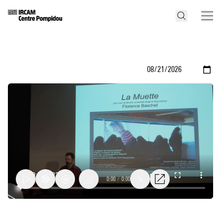
0:00
/
0:00
1x
Présentation