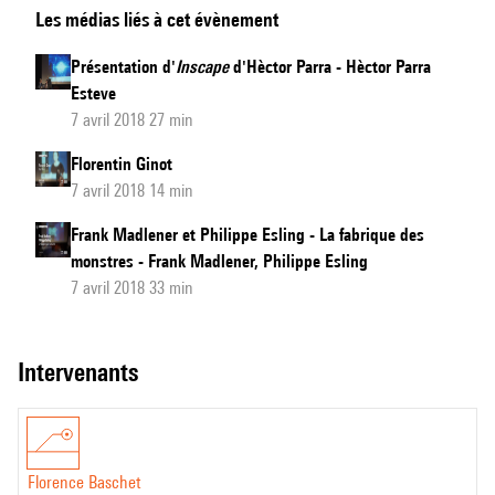
Les médias liés à cet évènement
de
La
Présentation d'
Inscape
d'Hèctor Parra - Hèctor Parra
Muette
Esteve
de
7 avril 2018 27 min
Florence
Florentin Ginot
Baschet
7 avril 2018 14 min
Frank Madlener et Philippe Esling - La fabrique des
monstres - Frank Madlener, Philippe Esling
7 avril 2018 33 min
intervenants
Florence Baschet