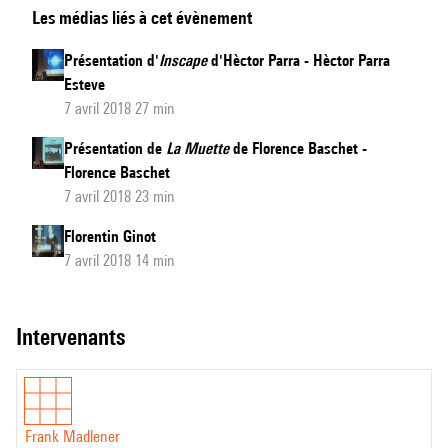
Les médias liés à cet évènement
Madlener
et
Présentation d'
Inscape
d'Hèctor Parra - Hèctor Parra
Philippe
Esteve
Esling
7 avril 2018 27 min
-
Présentation de
La Muette
de Florence Baschet -
La
Florence Baschet
fabrique
7 avril 2018 23 min
des
Florentin Ginot
monstres
7 avril 2018 14 min
intervenants
Frank Madlener