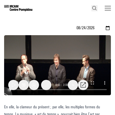
0:00
/
0:00
1x
Soirée
En elle, la clameur du présent ; par elle, les multiples formes du
avant-
temps. La musique, « art du temps », pourrait bien être l’art par