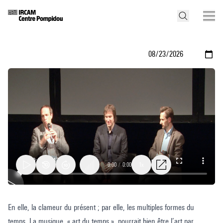
0:00
/
0:00
1x
Soirée
En elle, la clameur du présent ; par elle, les multiples formes du
avant-
temps. La musique, « art du temps », pourrait bien être l’art par