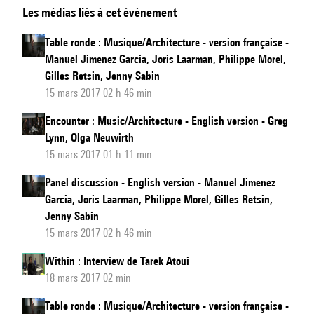
Les médias liés à cet évènement
:
Musique/Architecture
Table ronde : Musique/Architecture - version française -
-
Manuel Jimenez Garcia, Joris Laarman, Philippe Morel,
version
Gilles Retsin, Jenny Sabin
française
15 mars 2017 02 h 46 min
Encounter : Music/Architecture - English version - Greg
Lynn, Olga Neuwirth
15 mars 2017 01 h 11 min
Panel discussion - English version - Manuel Jimenez
Garcia, Joris Laarman, Philippe Morel, Gilles Retsin,
Jenny Sabin
15 mars 2017 02 h 46 min
Within : Interview de Tarek Atoui
18 mars 2017 02 min
Table ronde : Musique/Architecture - version française -