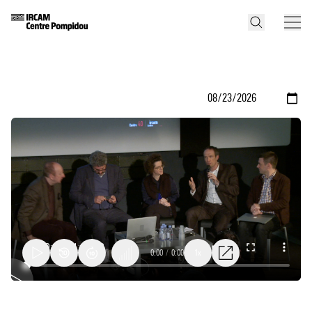
0:00
/
0:00
1x
Rencontre