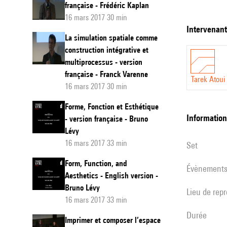
française - Frédéric Kaplan
Tarek
16 mars 2017 30 min
Atoui
intervenan
La simulation spatiale comme
construction intégrative et
multiprocessus - version
française - Franck Varenne
Tarek Atoui
16 mars 2017 30 min
Forme, Fonction et Esthétique
informatio
- version française - Bruno
Lévy
16 mars 2017 33 min
set
Form, Function, and
évènement
Aesthetics - English version -
Bruno Lévy
Lieu de rep
16 mars 2017 33 min
durée
Imprimer et composer l’espace