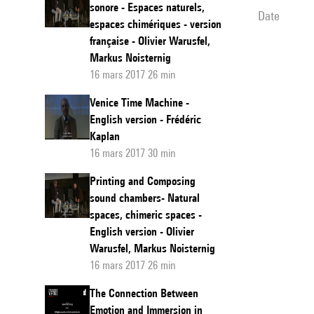
sonore - Espaces naturels,
date
espaces chimériques - version
française - Olivier Warusfel,
Markus Noisternig
16 mars 2017 26 min
Venice Time Machine -
English version - Frédéric
Kaplan
16 mars 2017 30 min
Printing and Composing
sound chambers- Natural
spaces, chimeric spaces -
English version - Olivier
Warusfel, Markus Noisternig
16 mars 2017 26 min
The Connection Between
Emotion and Immersion in