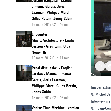
version française - Manuel
Jimenez Garcia, Joris
Laarman, Philippe Morel,
Gilles Retsin, Jenny Sabin
15 mars 2017 02 h 46 min
Encounter :
Music/Architecture - English
version - Greg Lynn, Olga
Neuwirth
15 mars 2017 01 h 11 min
Panel discussion - English
version - Manuel Jimenez
Garcia, Joris Laarman,
Philippe Morel, Gilles Retsin,
Images extrai
Within
Jenny Sabin
© Michel Bala
:
15 mars 2017 02 h 46 min
Interview men
Intervi
Venise Time Machine - version
© Ircam-Cent
de