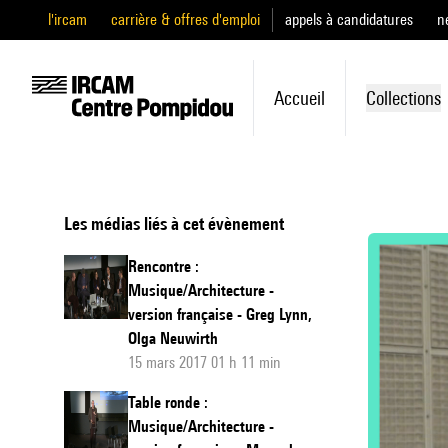
l'ircam
carrière & offres d'emploi
appels à candidatures
n
Accueil
Collections
Les médias liés à cet évènement
Rencontre :
Musique/Architecture -
version française - Greg Lynn,
Olga Neuwirth
15 mars 2017 01 h 11 min
Table ronde :
Musique/Architecture -