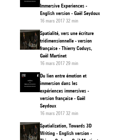
Immersive Experiences -
English version - Gaël Seydoux
16 mars 2017 32 min
Spatialité, vers une écriture
tridimensionnelle - version
française - Thierry Coduys,
Gaël Martinet
16 mars 2017 29 min
Du lien entre émotion et
immersion dans les
expériences immersives -
version française - Gaël
Seydoux
16 mars 2017 32 min
Spatialization, Towards 3D
Writing - English version -