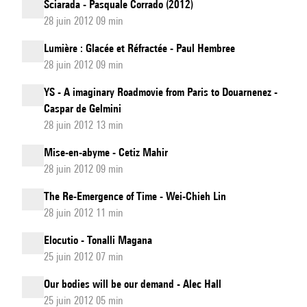
Sciarada - Pasquale Corrado (2012)
28 juin 2012 09 min
Lumière : Glacée et Réfractée - Paul Hembree
28 juin 2012 09 min
YS - A imaginary Roadmovie from Paris to Douarnenez -
Caspar de Gelmini
28 juin 2012 13 min
Mise-en-abyme - Cetiz Mahir
28 juin 2012 09 min
The Re-Emergence of Time - Wei-Chieh Lin
28 juin 2012 11 min
Elocutio - Tonalli Magana
25 juin 2012 07 min
Our bodies will be our demand - Alec Hall
25 juin 2012 05 min