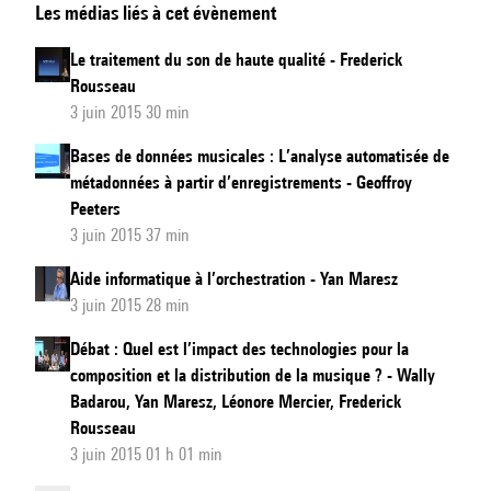
Les médias liés à cet évènement
de
données
Le traitement du son de haute qualité - Frederick
musicales
Rousseau
:
3 juin 2015 30 min
Les
Bases de données musicales : L’analyse automatisée de
métadonnées
métadonnées à partir d’enregistrements - Geoffroy
dans
Peeters
les
3 juin 2015 37 min
œuvres
Aide informatique à l’orchestration - Yan Maresz
:
3 juin 2015 28 min
quelle
Débat : Quel est l’impact des technologies pour la
importance
composition et la distribution de la musique ? - Wally
pour
Badarou, Yan Maresz, Léonore Mercier, Frederick
les
Rousseau
créateurs
3 juin 2015 01 h 01 min
?