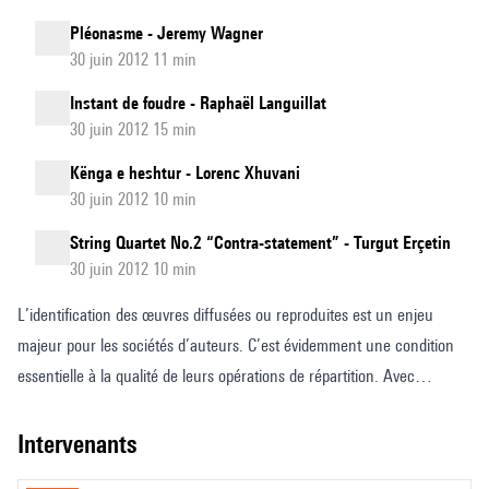
Pléonasme - Jeremy Wagner
30 juin 2012 11 min
Instant de foudre - Raphaël Languillat
30 juin 2012 15 min
Kënga e heshtur - Lorenc Xhuvani
30 juin 2012 10 min
String Quartet No.2 “Contra-statement” - Turgut Erçetin
30 juin 2012 10 min
L’identification des œuvres diffusées ou reproduites est un enjeu
majeur pour les sociétés d’auteurs. C’est évidemment une condition
essentielle à la qualité de leurs opérations de répartition. Avec
l’avènement des exploitations en ligne et la gestion de volumes de
données pléthoriques, l’identification des œuvres est devenue, dans
intervenants
un environnement fortement concurrentiel, une phase cruciale pour