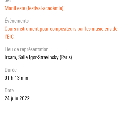
set
ManiFeste (festival-académie)
évènements
Cours instrument pour compositeurs par les musiciens de
l’EIC
Lieu de représentation
Ircam, Salle Igor-Stravinsky (Paris)
durée
01 h 13 min
date
24 juin 2022