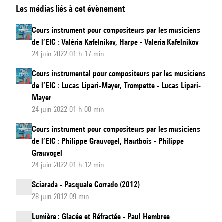
Les médias liés à cet évènement
instrument
pour
Cours instrument pour compositeurs par les musiciens
compositeurs
de l’EIC : Valéria Kafelnikov, Harpe - Valeria Kafelnikov
par
24 juin 2022 01 h 17 min
les
Cours instrumental pour compositeurs par les musiciens
musiciens
de l’EIC : Lucas Lipari-Mayer, Trompette - Lucas Lipari-
de
Mayer
l’EIC
24 juin 2022 01 h 00 min
:
Cours instrument pour compositeurs par les musiciens
Emmanuelle
de l’EIC : Philippe Grauvogel, Hautbois - Philippe
Ophèle,
Grauvogel
Flûte
24 juin 2022 01 h 12 min
Sciarada - Pasquale Corrado (2012)
28 juin 2012 09 min
Lumière : Glacée et Réfractée - Paul Hembree