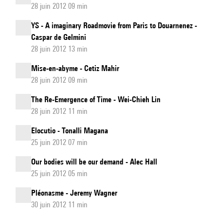
28 juin 2012 09 min
YS - A imaginary Roadmovie from Paris to Douarnenez -
Caspar de Gelmini
28 juin 2012 13 min
Mise-en-abyme - Cetiz Mahir
28 juin 2012 09 min
The Re-Emergence of Time - Wei-Chieh Lin
28 juin 2012 11 min
Elocutio - Tonalli Magana
25 juin 2012 07 min
Our bodies will be our demand - Alec Hall
25 juin 2012 05 min
Pléonasme - Jeremy Wagner
30 juin 2012 11 min