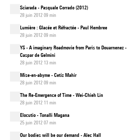
Sciarada - Pasquale Corrado (2012)
28 juin 2012 09 min
Lumière : Glacée et Réfractée - Paul Hembree
28 juin 2012 09 min
YS - A imaginary Roadmovie from Paris to Douarnenez -
Caspar de Gelmini
28 juin 2012 13 min
Mise-en-abyme - Cetiz Mahir
28 juin 2012 09 min
The Re-Emergence of Time - Wei-Chieh Lin
28 juin 2012 11 min
Elocutio - Tonalli Magana
25 juin 2012 07 min
Our bodies will be our demand - Alec Hall