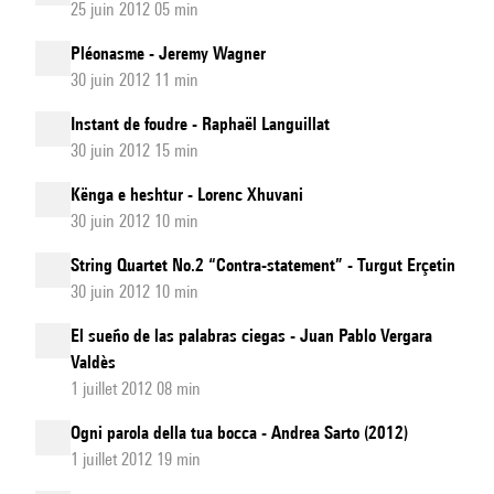
25 juin 2012 05 min
Pléonasme - Jeremy Wagner
30 juin 2012 11 min
Instant de foudre - Raphaël Languillat
30 juin 2012 15 min
Kënga e heshtur - Lorenc Xhuvani
30 juin 2012 10 min
String Quartet No.2 “Contra-statement” - Turgut Erçetin
30 juin 2012 10 min
El sueño de las palabras ciegas - Juan Pablo Vergara
Valdès
1 juillet 2012 08 min
Ogni parola della tua bocca - Andrea Sarto (2012)
1 juillet 2012 19 min