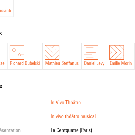
cianti
ts
sse
Richard Dubelski
Mathieu Steffanus
Daniel Levy
Emilie Morin
ns
In Vivo Théâtre
s
In vivo théâtre musical
résentation
Le Centquatre (Paris)