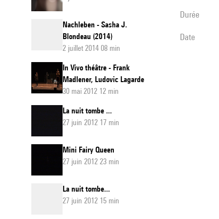
durée
Nachleben - Sasha J.
Blondeau (2014)
date
2 juillet 2014 08 min
In Vivo théâtre - Frank
Madlener, Ludovic Lagarde
30 mai 2012 12 min
La nuit tombe ...
27 juin 2012 17 min
Mini Fairy Queen
27 juin 2012 23 min
La nuit tombe...
27 juin 2012 15 min