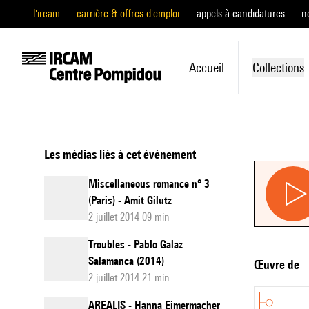
l'ircam
carrière & offres d'emploi
appels à candidatures
n
Accueil
Collections
Les médias liés à cet évènement
Miscellaneous romance n° 3
(Paris) - Amit Gilutz
2 juillet 2014 09 min
Troubles - Pablo Galaz
Salamanca (2014)
Œuvre de
2 juillet 2014 21 min
AREALIS - Hanna Eimermacher