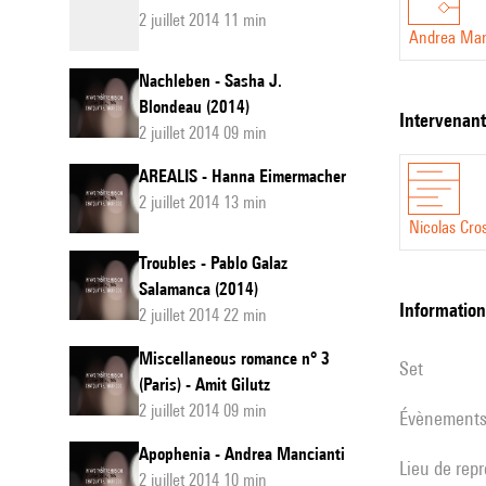
2 juillet 2014 11 min
Andrea Man
Nachleben - Sasha J.
Blondeau (2014)
intervenan
2 juillet 2014 09 min
AREALIS - Hanna Eimermacher
2 juillet 2014 13 min
Nicolas Cro
Troubles - Pablo Galaz
Salamanca (2014)
informatio
2 juillet 2014 22 min
Miscellaneous romance n° 3
set
(Paris) - Amit Gilutz
2 juillet 2014 09 min
évènement
Apophenia - Andrea Mancianti
Lieu de rep
2 juillet 2014 10 min