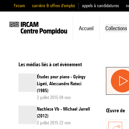
l'ircam
carrière & offres d'emploi
appels à candidatures
n
Accueil
Collections
Les médias liés à cet évènement
Études pour piano - György
Ligeti, Alessandro Ratoci
(1985)
2 juillet 2015 04 min
Nachlese Vb - Michael Jarrell
Œuvre de
(2012)
2 juillet 2015 22 min