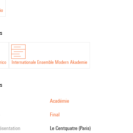
io
ts
rico
Internationale Ensemble Modern Akademie
ns
Académie
s
Final
résentation
Le Centquatre (Paris)