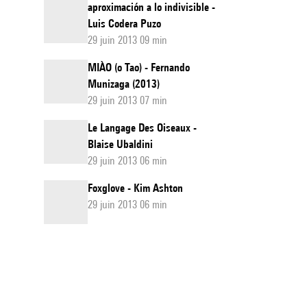
aproximación a lo indivisible -
Luis Codera Puzo
29 juin 2013 09 min
MIÀO (o Tao) - Fernando
Munizaga (2013)
29 juin 2013 07 min
Le Langage Des Oiseaux -
Blaise Ubaldini
29 juin 2013 06 min
Foxglove - Kim Ashton
29 juin 2013 06 min