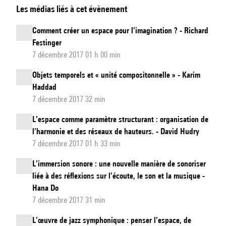
Les médias liés à cet évènement
générale
Comment créer un espace pour l’imagination ? - Richard
Festinger
7 décembre 2017 01 h 00 min
Objets temporels et « unité compositonnelle » - Karim
Haddad
7 décembre 2017 32 min
L’espace comme paramètre structurant : organisation de
l’harmonie et des réseaux de hauteurs. - David Hudry
7 décembre 2017 01 h 33 min
L’immersion sonore : une nouvelle manière de sonoriser
liée à des réflexions sur l’écoute, le son et la musique -
Hana Do
7 décembre 2017 31 min
L’œuvre de jazz symphonique : penser l’espace, de