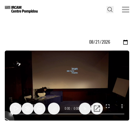
0:00
/
0:00
1x
discussion