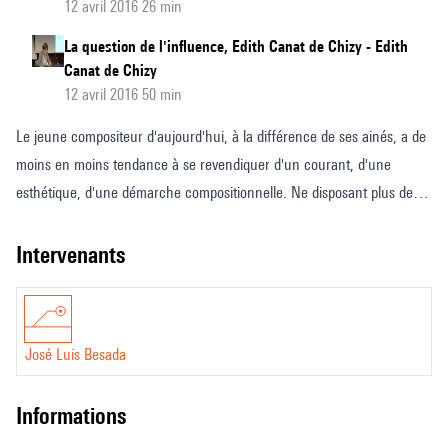
12 avril 2016 26 min
La question de l'influence, Edith Canat de Chizy - Edith
Canat de Chizy
12 avril 2016 50 min
Le jeune compositeur d'aujourd'hui, à la différence de ses ainés, a de
moins en moins tendance à se revendiquer d'un courant, d'une
esthétique, d'une démarche compositionnelle. Ne disposant plus de
références communes, il est alors confronté au double défi d'inventer
son propre vocabulaire musical et d'élaborer le matériau musical en
intervenants
conséquence. Dans ce contexte, comment la question de la forme est-
elle abordée ? Comment la forme est-elle élaborée et quel rôle peuvent
jouer les nouvelles technologies dans ce processus ? Cette séance
José Luis Besada
sera l'occasion d'évoquer les multiples approches de la création du
matériau musical dans le contexte de la création musical actuelle.
informations