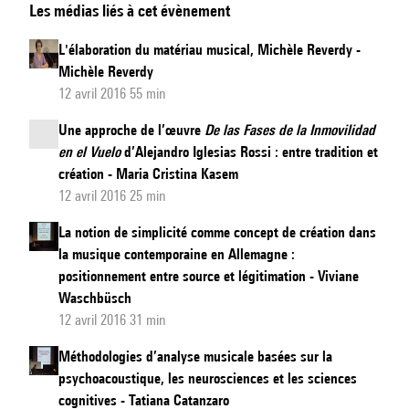
Les médias liés à cet évènement
matériau
et
L'élaboration du matériau musical, Michèle Reverdy -
métaphore
Michèle Reverdy
:
12 avril 2016 55 min
outils
Une approche de l’œuvre
De las Fases de la Inmovilidad
pour
en el Vuelo
d’Alejandro Iglesias Rossi : entre tradition et
une
création - Maria Cristina Kasem
approche
12 avril 2016 25 min
génétique
La notion de simplicité comme concept de création dans
la musique contemporaine en Allemagne :
positionnement entre source et légitimation - Viviane
Waschbüsch
12 avril 2016 31 min
Méthodologies d’analyse musicale basées sur la
psychoacoustique, les neurosciences et les sciences
cognitives - Tatiana Catanzaro