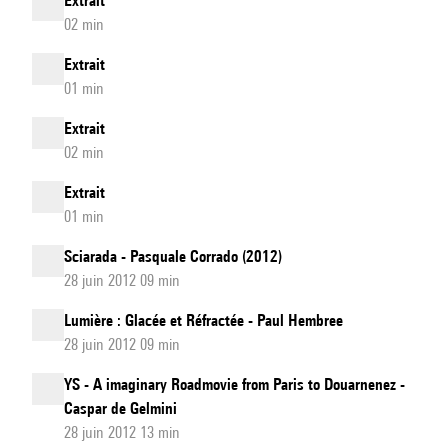
Extrait
02 min
Extrait
01 min
Extrait
02 min
Extrait
01 min
Sciarada - Pasquale Corrado (2012)
28 juin 2012 09 min
Lumière : Glacée et Réfractée - Paul Hembree
28 juin 2012 09 min
YS - A imaginary Roadmovie from Paris to Douarnenez -
Caspar de Gelmini
28 juin 2012 13 min