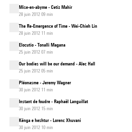
Mise-en-abyme - Cetiz Mahir
28 juin 2012 09 min
The Re-Emergence of Time - Wei-Chieh Lin
28 juin 2012 11 min
Elocutio - Tonalli Magana
25 juin 2012 07 min
Our bodies will be our demand - Alec Hall
25 juin 2012 05 min
Pléonasme - Jeremy Wagner
30 juin 2012 11 min
Instant de foudre - Raphaël Languillat
30 juin 2012 15 min
Kënga e heshtur - Lorenc Xhuvani
30 juin 2012 10 min