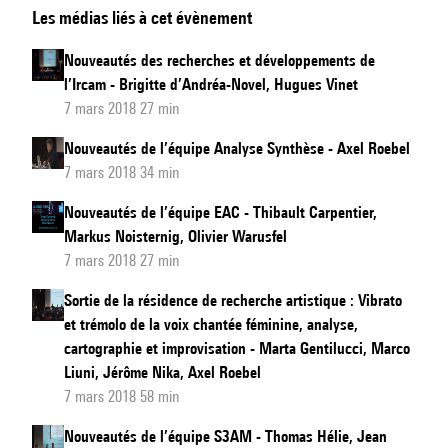
Les médias liés à cet évènement
de
l’équipe
Nouveautés des recherches et développements de
du
l’Ircam - Brigitte d’Andréa-Novel, Hugues Vinet
projet
7 mars 2018 27 min
CREAM
Nouveautés de l’équipe Analyse Synthèse - Axel Roebel
7
7 mars 2018 34 min
Nouveautés de l’équipe EAC - Thibault Carpentier,
Markus Noisternig, Olivier Warusfel
7 mars 2018 27 min
Sortie de la résidence de recherche artistique : Vibrato
et trémolo de la voix chantée féminine, analyse,
cartographie et improvisation - Marta Gentilucci, Marco
Liuni, Jérôme Nika, Axel Roebel
7 mars 2018 58 min
Nouveautés de l’équipe S3AM - Thomas Hélie, Jean