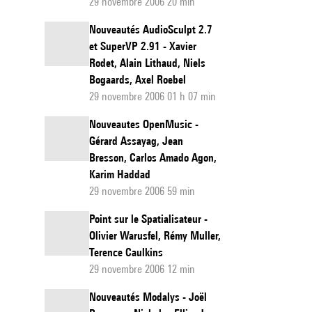
29 novembre 2006 20 min
Nouveautés AudioSculpt 2.7
et SuperVP 2.91 - Xavier
Rodet, Alain Lithaud, Niels
Bogaards, Axel Roebel
29 novembre 2006 01 h 07 min
Nouveautes OpenMusic -
Gérard Assayag, Jean
Bresson, Carlos Amado Agon,
Karim Haddad
29 novembre 2006 59 min
Point sur le Spatialisateur -
Olivier Warusfel, Rémy Muller,
Terence Caulkins
29 novembre 2006 12 min
Nouveautés Modalys - Joël