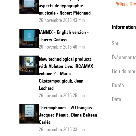
Philippe Olli
aspects de typographie
musicale - Robert Piéchaud
26 novembre 2015 43 min
informatio
IANNIX - English version -
Thierry Coduys
set
26 novembre 2015 40 min
évènement
New technological products
with Ableton Live: IRCAMAX
Lieu de rep
volume 2 - Maria
Gkotzampougiouk, Jean
durée
Lochard
26 novembre 2015 25 min
date
Thermophones - VO français -
Jacques Rémus, Diana Baltean
Carlès
26 novembre 2015 33 min