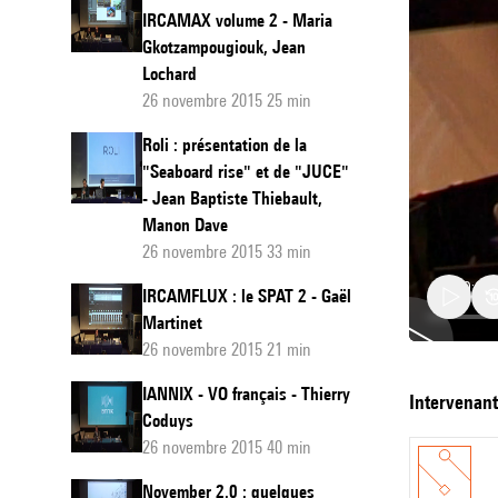
IRCAMAX volume 2 - Maria
Gkotzampougiouk, Jean
Lochard
26 novembre 2015 25 min
Roli : présentation de la
"Seaboard rise" et de "JUCE"
- Jean Baptiste Thiebault,
Manon Dave
26 novembre 2015 33 min
IRCAMFLUX : le SPAT 2 - Gaël
Martinet
26 novembre 2015 21 min
Logello
IANNIX - VO français - Thierry
intervenan
Coduys
-
26 novembre 2015 40 min
English
November 2.0 : quelques
version