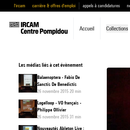
l'ircam
carrière & offres d'emploi
appels à candidatures
n
Accueil
Collections
Les médias liés à cet évènement
Balaenoptera - Fabio De
Sanctis De Benedictis
26 novembre 2015 20 min
Logelloop - VO français -
Philippe Ollivier
26 novembre 2015 31 min
Nouveautés Ableton Live :