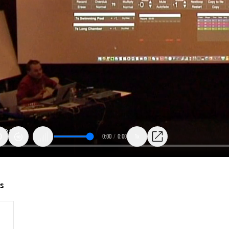
0:00
/
0:00
1x
op
ts