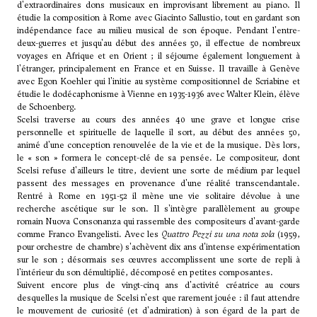
d'extraordinaires dons musicaux en improvisant librement au piano. Il
étudie la composition à Rome avec Giacinto Sallustio, tout en gardant son
indépendance face au milieu musical de son époque. Pendant l'entre-
deux-guerres et jusqu'au début des années 50, il effectue de nombreux
voyages en Afrique et en Orient ; il séjourne également longuement à
l'étranger, principalement en France et en Suisse. Il travaille à Genève
avec Egon Koehler qui l'initie au système compositionnel de Scriabine et
étudie le dodécaphonisme à Vienne en 1935-1936 avec Walter Klein, élève
de
Schoenberg
.
Scelsi traverse au cours des années 40 une grave et longue crise
personnelle et spirituelle de laquelle il sort, au début des années 50,
animé d'une conception renouvelée de la vie et de la musique. Dès lors,
le « son » formera le concept-clé de sa pensée. Le compositeur, dont
Scelsi refuse d'ailleurs le titre, devient une sorte de médium par lequel
passent des messages en provenance d'une réalité transcendantale.
Rentré à Rome en 1951-52 il mène une vie solitaire dévolue à une
recherche ascétique sur le son. Il s'intègre parallèlement au groupe
romain Nuova Consonanza qui rassemble des compositeurs d'avant-garde
comme Franco Evangelisti. Avec les
Quattro Pezzi su una nota sola
(1959,
pour orchestre de chambre) s'achèvent dix ans d'intense expérimentation
sur le son ; désormais ses œuvres accomplissent une sorte de repli à
l'intérieur du son démultiplié, décomposé en petites composantes.
Suivent encore plus de vingt-cinq ans d'activité créatrice au cours
desquelles la musique de Scelsi n'est que rarement jouée : il faut attendre
le mouvement de curiosité (et d'admiration) à son égard de la part de