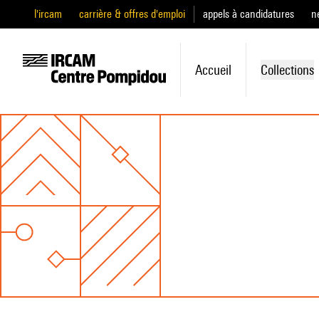
l'ircam
carrière & offres d'emploi
appels à candidatures
n
Accueil
Collections