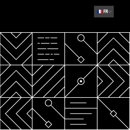
🇫🇷
FR