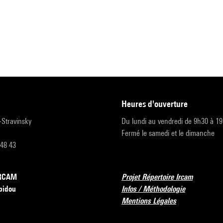
heures d'ouverture
r-Stravinsky
Du lundi au vendredi de 9h30 à 1
Fermé le samedi et le dimanche
 48 43
’IRCAM
Projet Répertoire Ircam
pidou
Infos / Méthodologie
Mentions Légales