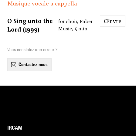
Musique vocale a cappella
O Sing unto the
Œuvre
for choir, Faber
Lord (1999)
Music, 5 min
Vous constatez une erreur ?
contactez-nous
IRCAM