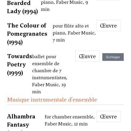
Bearded
piano, Faber Music, 9
min
Lady (1994)
The Colour of
Œuvre
pour flûte alto et
Pomegranates
piano, Faber Music,
7 min
(1994)
Towards
Œuvre
ballet pour
Scénique
Poetry
ensemble de
chambre de 7
(1999)
instrumentistes,
Faber Music, 19
min
Musique instrumentale d'ensemble
Alhambra
Œuvre
for chamber ensemble,
Fantasy
Faber Music, 12 min