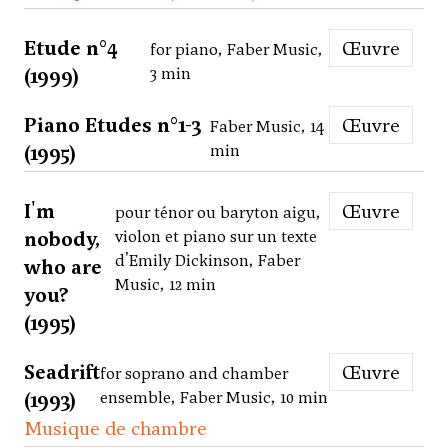
Etude n°4
Œuvre
for piano, Faber Music,
(1999)
3 min
Piano Etudes n°1-3
Œuvre
Faber Music, 14
(1995)
min
I'm
Œuvre
pour ténor ou baryton aigu,
nobody,
violon et piano sur un texte
d'Emily Dickinson, Faber
who are
Music, 12 min
you?
(1995)
Seadrift
Œuvre
for soprano and chamber
(1993)
ensemble, Faber Music, 10 min
Musique de chambre