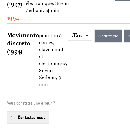
(1997)
électronique, Suvini
Zerboni, 14 min
1994
Movimento
Œuvre
pour trio à
Électronique
I
discreto
cordes,
clavier midi
(1994)
et
électronique,
Suvini
Zerboni, 9
min
Vous constatez une erreur ?
contactez-nous