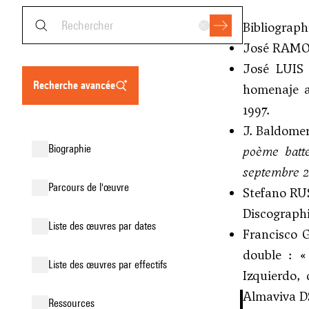
Bibliograph
José RAMON
José LUIS 
recherche avancée
homenaje a
1997.
J. Baldom
biographie
poème batt
septembre 2
parcours de l'œuvre
Stefano RU
Discograph
liste des œuvres par dates
Francisco
double : «
liste des œuvres par effectifs
Izquierdo,
Almaviva DS
ressources