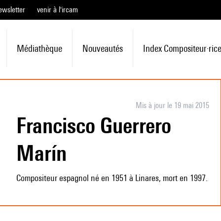
ewsletter
venir à l'ircam
Médiathèque
Nouveautés
Index Compositeur·ric
Mis à jour le 19 mai 2015
Francisco Guerrero
Marín
Compositeur espagnol né en 1951 à Linares, mort en 1997.