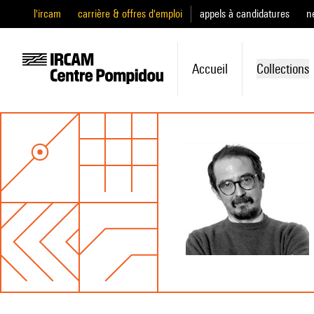
l'ircam
carrière & offres d'emploi
appels à candidatures
n
Accueil
Collections