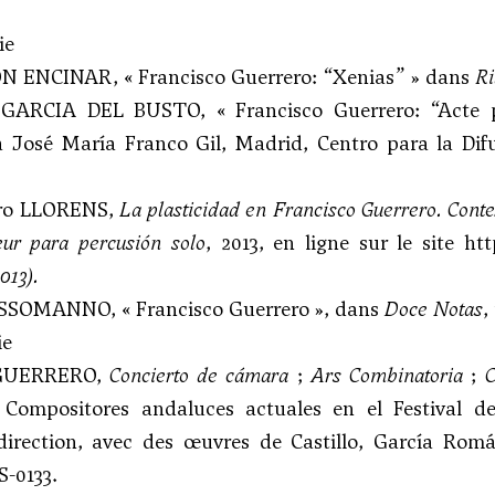
ie
 ENCINAR, « Francisco Guerrero: “Xenias” » dans
R
GARCIA DEL BUSTO, « Francisco Guerrero: “Acte p
 José María Franco Gil, Madrid, Centro para la Di
ero LLORENS,
La plasticidad en Francisco Guerrero. Conte
eur
para percusión solo
, 2013, en ligne sur le site
htt
013).
SSOMANNO, « Francisco Guerrero », dans
Doce Notas
,
ie
 GUERRERO,
Concierto de cámara
;
Ars Combinatoria
;
 Compositores andaluces actuales en el Festival 
 direction, avec des œuvres de Castillo, García Ro
-0133.