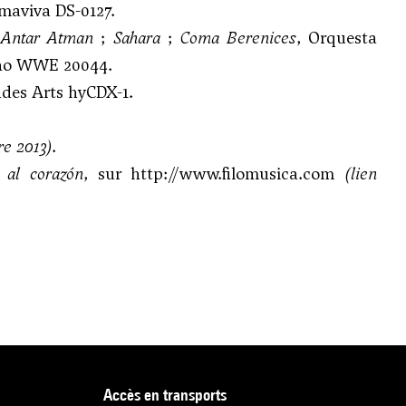
lmaviva DS-0127.
;
Antar Atman
;
Sahara
;
Coma Berenices
, Orquesta
egno WWE 20044.
ades Arts hyCDX-1.
re 2013)
.
 al corazón
, sur
http://www.filomusica.com
(lien
accès en transports