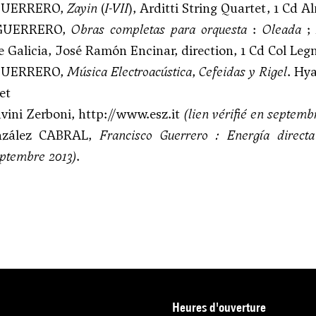
 GUERRERO,
Zayin
(
I-VII
), Arditti String Quartet, 1 Cd A
 GUERRERO,
Obras completas para orquesta
:
Oleada
e Galicia, José Ramón Encinar, direction, 1 Cd Col L
 GUERRERO,
Música Electroacústica
,
Cefeidas y Rigel
. Hy
et
uvini Zerboni,
http://www.esz.it
(lien vérifié en septemb
nzález CABRAL,
Francisco Guerrero : Energía directa
eptembre 2013)
.
heures d'ouverture