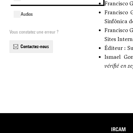
Francisco
Francisco
audios
Sinfónica d
Francisco
Vous constatez une erreur ?
Sites Intern
contactez-nous
Éditeur : S
Ismael Go
vérifié en s
IRCAM