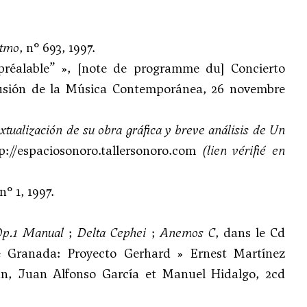
itmo
, n° 693, 1997.
réalable” », [note de programme du] Concierto
fusión de la Música Contemporánea, 26 novembre
xtualización de su obra gráfica y breve análisis de
Un
p://espaciosonoro.tallersonoro.com
(lien vérifié en
 n° 1, 1997.
Op.1 Manual
;
Delta Cephei
;
Anemos C
, dans le Cd
de Granada: Proyecto Gerhard » Ernest Martínez
mán, Juan Alfonso García et Manuel Hidalgo, 2cd