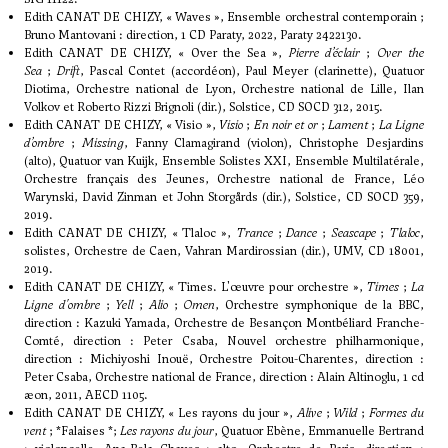
Edith CANAT DE CHIZY, « Waves », Ensemble orchestral contemporain ;
Bruno Mantovani : direction, 1 CD Paraty, 2022, Paraty 2422130.
Edith CANAT DE CHIZY, « Over the Sea »,
Pierre d’éclair
;
Over the
Sea
;
Drift
, Pascal Contet (accordéon), Paul Meyer (clarinette), Quatuor
Diotima, Orchestre national de Lyon, Orchestre national de Lille, Ilan
Volkov et Roberto Rizzi Brignoli (dir.), Solstice, CD SOCD 312, 2015.
Edith CANAT DE CHIZY, « Visio »,
Visio
;
En noir et or
;
Lament
;
La Ligne
d’ombre
;
Missing
, Fanny Clamagirand (violon), Christophe Desjardins
(alto), Quatuor van Kuijk, Ensemble Solistes XXI, Ensemble Multilatérale,
Orchestre français des Jeunes, Orchestre national de France, Léo
Warynski, David Zinman et John Storgårds (dir.), Solstice, CD SOCD 359,
2019.
Edith CANAT DE CHIZY, « Tlaloc »,
Trance
;
Dance
;
Seascape
;
Tlaloc
,
solistes, Orchestre de Caen, Vahran Mardirossian (dir.), UMV, CD 18001,
2019.
Edith CANAT DE CHIZY, « Times. L'œuvre pour orchestre »,
Times
;
La
Ligne d'ombre
;
Yell
;
Alio
;
Omen
, Orchestre symphonique de la BBC,
direction : Kazuki Yamada, Orchestre de Besançon Montbéliard Franche-
Comté, direction : Peter Csaba, Nouvel orchestre philharmonique,
direction : Michiyoshi Inouë, Orchestre Poitou-Charentes, direction :
Peter Csaba, Orchestre national de France, direction : Alain Altinoglu, 1 cd
æon, 2011, AECD 1105.
Edith CANAT DE CHIZY, « Les rayons du jour »,
Alive
;
Wild
;
Formes du
vent
; *Falaises *;
Les rayons du jour
, Quatuor Ebène, Emmanuelle Bertrand