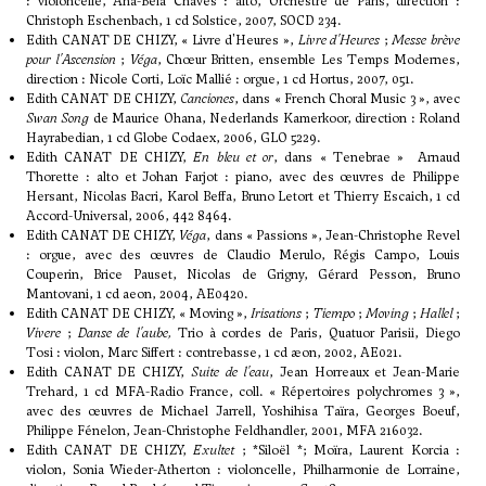
: violoncelle, Ana-Bela Chaves : alto, Orchestre de Paris, direction :
Christoph Eschenbach, 1 cd Solstice, 2007, SOCD 234.
Edith CANAT DE CHIZY, « Livre d'Heures »,
Livre d'Heures
;
Messe brève
pour l'Ascension
;
Véga
, Chœur Britten, ensemble Les Temps Modernes,
direction : Nicole Corti, Loïc Mallié : orgue, 1 cd Hortus, 2007, 051.
Edith CANAT DE CHIZY,
Canciones
, dans « French Choral Music 3 », avec
Swan Song
de Maurice Ohana, Nederlands Kamerkoor, direction : Roland
Hayrabedian, 1 cd Globe Codaex, 2006, GLO 5229.
Edith CANAT DE CHIZY,
En bleu et or
, dans « Tenebrae » Arnaud
Thorette : alto et Johan Farjot : piano, avec des œuvres de Philippe
Hersant, Nicolas Bacri, Karol Beffa, Bruno Letort et Thierry Escaich, 1 cd
Accord-Universal, 2006, 442 8464.
Edith CANAT DE CHIZY,
Véga
, dans « Passions », Jean-Christophe Revel
: orgue, avec des œuvres de Claudio Merulo, Régis Campo, Louis
Couperin, Brice Pauset, Nicolas de Grigny, Gérard Pesson, Bruno
Mantovani, 1 cd aeon, 2004, AE0420.
Edith CANAT DE CHIZY, « Moving »,
Irisations
;
Tiempo
;
Moving
;
Hallel
;
Vivere
;
Danse de l'aube,
Trio à cordes de Paris, Quatuor Parisii, Diego
Tosi : violon, Marc Siffert : contrebasse, 1 cd æon, 2002, AE021.
Edith CANAT DE CHIZY,
Suite de l'eau
, Jean Horreaux et Jean-Marie
Trehard, 1 cd MFA-Radio France, coll. « Répertoires polychromes 3 »,
avec des œuvres de Michael Jarrell, Yoshihisa Taïra, Georges Boeuf,
Philippe Fénelon, Jean-Christophe Feldhandler, 2001, MFA 216032.
Edith CANAT DE CHIZY,
Exultet
; *Siloël *; Moïra, Laurent Korcia :
violon, Sonia Wieder-Atherton : violoncelle, Philharmonie de Lorraine,