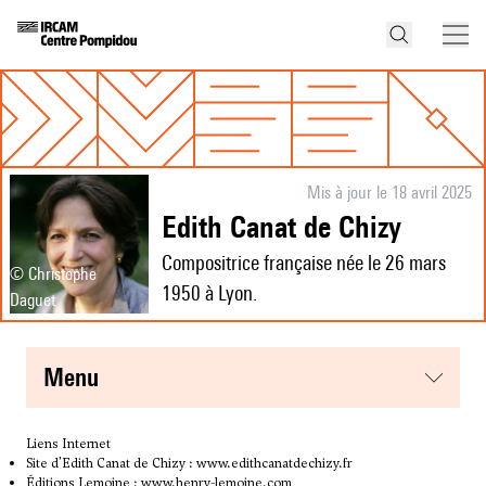
Mis à jour le 18 avril 2025
Edith Canat de Chizy
Compositrice française née le 26 mars
© Christophe
1950 à Lyon.
Daguet
menu
Liens Internet
Site d'Edith Canat de Chizy :
www.edithcanatdechizy.fr
Éditions Lemoine :
www.henry-lemoine.com