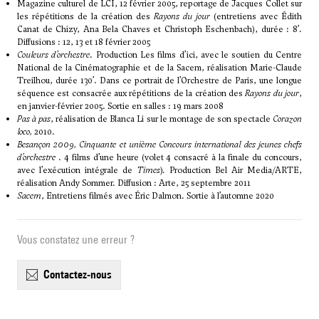
Magazine culturel de LCI, 12 février 2005, reportage de Jacques Collet sur
les répétitions de la création des
Rayons du jour
(entretiens avec Édith
Canat de Chizy, Ana Bela Chaves et Christoph Eschenbach), durée : 8’.
Diffusions : 12, 13 et 18 février 2005
Couleurs d’orchestre
. Production Les films d’ici, avec le soutien du Centre
National de la Cinématographie et de la Sacem, réalisation Marie-Claude
Treilhou, durée 130’. Dans ce portrait de l’Orchestre de Paris, une longue
séquence est consacrée aux répétitions de la création des
Rayons du jour
,
en janvier-février 2005. Sortie en salles : 19 mars 2008
Pas à pas
, réalisation de Blanca Li sur le montage de son spectacle
Corazon
loco,
2010.
Besançon 2009, Cinquante et unième Concours international des jeunes chefs
d’orchestre
. 4 films d’une heure (volet 4 consacré à la finale du concours,
avec l’exécution intégrale de
Times
)
.
Production Bel Air Media/ARTE,
réalisation Andy Sommer. Diffusion : Arte, 25 septembre 2011
Sacem
, Entretiens filmés avec Éric Dalmon. Sortie à l’automne 2020
Vous constatez une erreur ?
contactez-nous