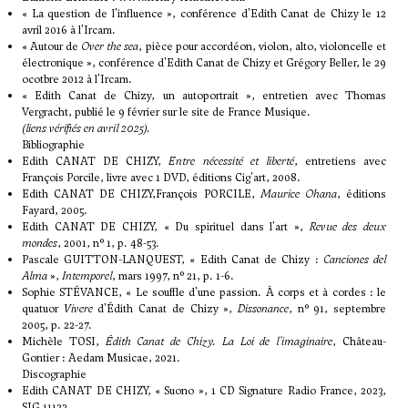
«
La question de l'influence
», conférence d'Edith Canat de Chizy le 12
avril 2016 à l'Ircam.
«
Autour de
Over the sea
, pièce pour accordéon, violon, alto, violoncelle et
électronique
», conférence d'Edith Canat de Chizy et Grégory Beller, le 29
ocotbre 2012 à l'Ircam.
« Edith Canat de Chizy, un autoportrait », entretien avec Thomas
Vergracht, publié le 9 février sur le site de
France Musique
.
(liens vérifiés en avril 2025).
Bibliographie
Edith CANAT DE CHIZY,
Entre nécessité et liberté
, entretiens avec
François Porcile, livre avec 1 DVD, éditions Cig'art, 2008.
Edith CANAT DE CHIZY,François PORCILE,
Maurice Ohana
, éditions
Fayard, 2005.
Edith CANAT DE CHIZY, « Du spirituel dans l'art »,
Revue des deux
mondes
, 2001, n° 1, p. 48-53.
Pascale GUITTON-LANQUEST, « Edith Canat de Chizy :
Canciones del
Alma
»,
Intemporel
, mars 1997, n° 21, p. 1-6.
Sophie STÉVANCE, « Le souffle d'une passion. À corps et à cordes : le
quatuor
Vivere
d'Édith Canat de Chizy »,
Dissonance
, n° 91, septembre
2005, p. 22-27.
Michèle TOSI,
Édith Canat de Chizy. La Loi de l'imaginaire
, Château-
Gontier : Aedam Musicae, 2021.
Discographie
Edith CANAT DE CHIZY, « Suono », 1 CD Signature Radio France, 2023,
SIG 11122.