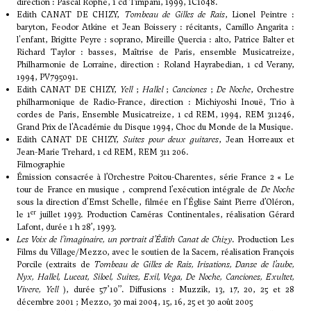
direction : Pascal Rophé, 1 cd Timpani, 1999, 1C1048.
Edith CANAT DE CHIZY,
Tombeau de Gilles de Rais
, Lionel Peintre :
baryton, Feodor Atkine et Jean Boissery : récitants, Camillo Angarita :
l'enfant, Brigitte Peyre : soprano, Mireille Quercia : alto, Patrice Balter et
Richard Taylor : basses, Maîtrise de Paris, ensemble Musicatreize,
Philharmonie de Lorraine, direction : Roland Hayrabedian, 1 cd Verany,
1994, PV795091.
Edith CANAT DE CHIZY,
Yell
;
Hallel
;
Canciones
;
De Noche
, Orchestre
philharmonique de Radio-France, direction : Michiyoshi Inouë, Trio à
cordes de Paris, Ensemble Musicatreize, 1 cd REM, 1994, REM 311246,
Grand Prix de l'Académie du Disque 1994, Choc du Monde de la Musique.
Edith CANAT DE CHIZY,
Suites pour deux guitares
, Jean Horreaux et
Jean-Marie Trehard, 1 cd REM, REM 311 206.
Filmographie
Émission consacrée à l’Orchestre Poitou-Charentes, série France 2 « Le
tour de France en musique , comprend l’exécution intégrale de
De Noche
sous la direction d’Ernst Schelle, filmée en l’Église Saint Pierre d’Oléron,
er
le 1
juillet 1993. Production Caméras Continentales, réalisation Gérard
Lafont, durée 1 h 28’, 1993.
Les Voix de l’imaginaire, un portrait d’Édith Canat de Chizy
. Production Les
Films du Village/Mezzo, avec le soutien de la Sacem, réalisation François
Porcile (extraits de
Tombeau de Gilles de Rais,
Irisations, Danse de l’aube,
Nyx, Hallel, Luceat, Siloel, Suites, Exil, Vega, De Noche, Canciones, Exultet,
Vivere, Yell
), durée 57’10’’. Diffusions : Muzzik, 13, 17, 20, 25 et 28
décembre 2001 ; Mezzo, 30 mai 2004, 15, 16, 25 et 30 août 2005