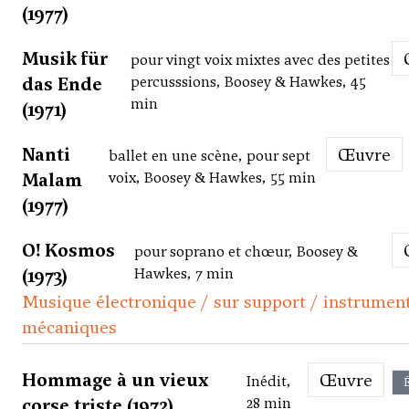
(1977)
Musik für
pour vingt voix mixtes avec des petites
das Ende
percusssions, Boosey & Hawkes, 45
min
(1971)
Nanti
Œuvre
ballet en une scène, pour sept
Malam
voix, Boosey & Hawkes, 55 min
(1977)
O! Kosmos
pour soprano et chœur, Boosey &
(1973)
Hawkes, 7 min
Musique électronique / sur support / instrumen
mécaniques
Hommage à un vieux
Œuvre
Inédit,
É
corse triste (1972)
28 min