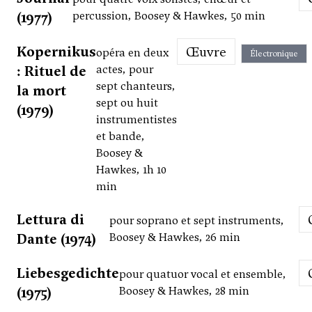
(1977)
percussion, Boosey & Hawkes, 50 min
Kopernikus
Œuvre
opéra en deux
Électronique
: Rituel de
actes, pour
sept chanteurs,
la mort
sept ou huit
(1979)
instrumentistes
et bande,
Boosey &
Hawkes, 1h 10
min
Lettura di
pour soprano et sept instruments,
Dante (1974)
Boosey & Hawkes, 26 min
Liebesgedichte
pour quatuor vocal et ensemble,
(1975)
Boosey & Hawkes, 28 min