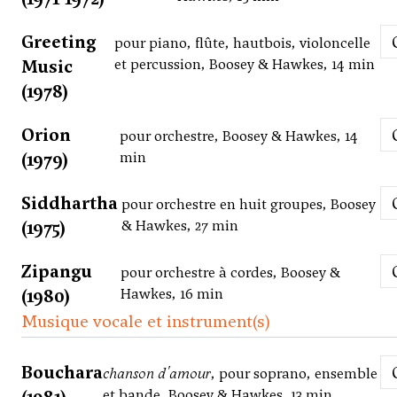
Greeting
pour piano, flûte, hautbois, violoncelle
Music
et percussion, Boosey & Hawkes, 14 min
(1978)
Orion
pour orchestre, Boosey & Hawkes, 14
(1979)
min
Siddhartha
pour orchestre en huit groupes, Boosey
(1975)
& Hawkes, 27 min
Zipangu
pour orchestre à cordes, Boosey &
(1980)
Hawkes, 16 min
Musique vocale et instrument(s)
Bouchara
chanson d'amour
, pour soprano, ensemble
et bande, Boosey & Hawkes, 13 min