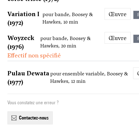
Variation I
Œuvre
pour bande, Boosey &
É
(1972)
Hawkes, 10 min
Woyzeck
Œuvre
pour bande, Boosey &
É
(1976)
Hawkes, 20 min
Effectif non spécifié
Pulau Dewata
pour ensemble variable, Boosey &
(1977)
Hawkes, 12 min
Vous constatez une erreur ?
contactez-nous