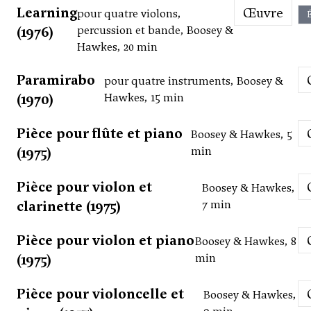
Learning
Œuvre
pour quatre violons,
É
(1976)
percussion et bande, Boosey &
Hawkes, 20 min
Paramirabo
pour quatre instruments, Boosey &
(1970)
Hawkes, 15 min
Pièce pour flûte et piano
Boosey & Hawkes, 5
(1975)
min
Pièce pour violon et
Boosey & Hawkes,
clarinette (1975)
7 min
Pièce pour violon et piano
Boosey & Hawkes, 8
(1975)
min
Pièce pour violoncelle et
Boosey & Hawkes,