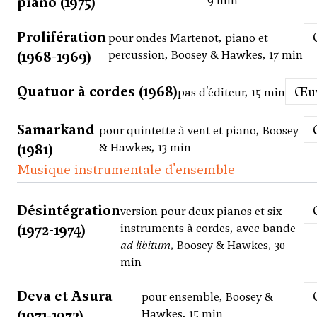
piano (1975)
9 min
Prolifération
pour ondes Martenot, piano et
(1968-1969)
percussion, Boosey & Hawkes, 17 min
Quatuor à cordes (1968)
Œ
pas d'éditeur, 15 min
Samarkand
pour quintette à vent et piano, Boosey
(1981)
& Hawkes, 13 min
Musique instrumentale d'ensemble
Désintégration
version pour deux pianos et six
(1972-1974)
instruments à cordes, avec bande
ad libitum
, Boosey & Hawkes, 30
min
Deva et Asura
pour ensemble, Boosey &
(1971-1972)
Hawkes, 15 min