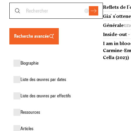
Reflets de l
Gia' s'otten
un
Générale
Inside-out 
recherche avancée
I am in bloo
Carmine-Em
Cella (2023)
biographie
liste des œuvres par dates
liste des œuvres par effectifs
ressources
articles