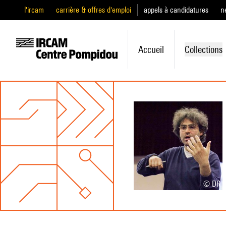
l'ircam
carrière & offres d'emploi
appels à candidatures
n
Accueil
Collections
© DR