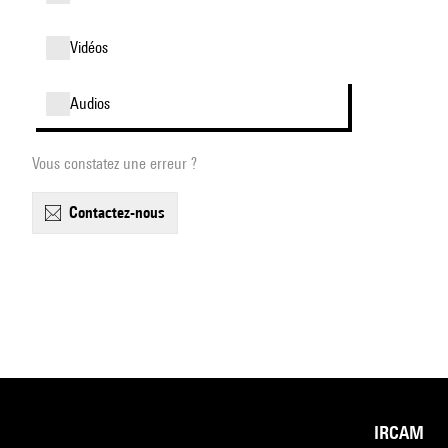
vidéos
audios
Vous constatez une erreur ?
contactez-nous
IRCAM