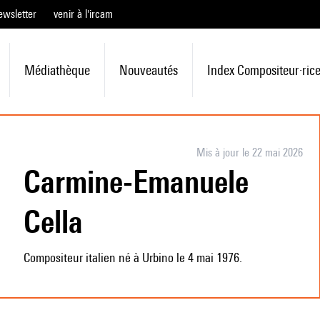
ewsletter
venir à l'ircam
Médiathèque
Nouveautés
Index Compositeur·ric
Mis à jour le 22 mai 2026
Carmine-Emanuele
Cella
Compositeur italien né à Urbino le 4 mai 1976.