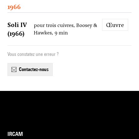
1966
Soli IV
Œuvre
pour trois cuivres, Boosey &
(1966)
Hawkes, 9 min
Vous constatez une erreur ?
contactez-nous
IRCAM