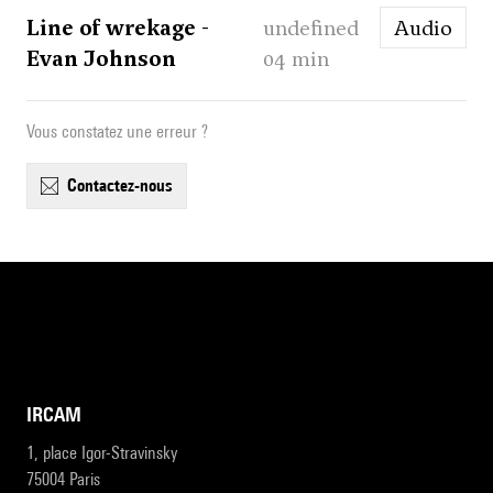
Line of wrekage -
undefined
Audio
Evan Johnson
04 min
Vous constatez une erreur ?
contactez-nous
IRCAM
1, place Igor-Stravinsky
75004 Paris