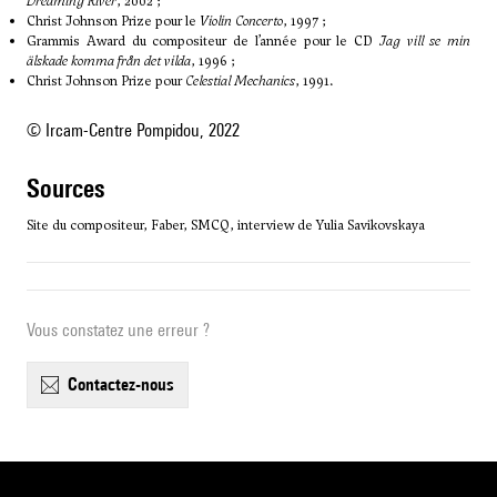
Dreaming River
, 2002 ;
Christ Johnson Prize pour le
Violin Concerto
, 1997 ;
Grammis Award du compositeur de l’année pour le CD
Jag vill se min
älskade komma från det vilda
, 1996 ;
Christ Johnson Prize pour
Celestial Mechanics
, 1991.
© Ircam-Centre Pompidou, 2022
sources
Site du compositeur, Faber, SMCQ, interview de Yulia Savikovskaya
Vous constatez une erreur ?
contactez-nous