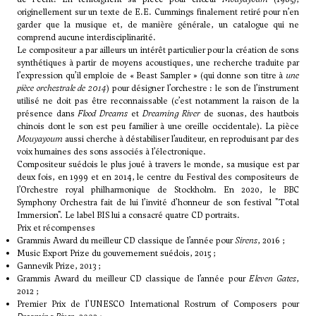
originellement sur un texte de E.E. Cummings finalement retiré pour n’en
garder que la musique et, de manière générale, un catalogue qui ne
comprend aucune interdisciplinarité.
Le compositeur a par ailleurs un intérêt particulier pour la création de sons
synthétiques à partir de moyens acoustiques, une recherche traduite par
l’expression qu’il emploie de « Beast Sampler » (qui donne son titre à
une
pièce orchestrale de 2014
) pour désigner l’orchestre : le son de l’instrument
utilisé ne doit pas être reconnaissable (c’est notamment la raison de la
présence dans
Flood Dreams
et
Dreaming River
de suonas, des hautbois
chinois dont le son est peu familier à une oreille occidentale). La pièce
Mouyayoum
aussi cherche à déstabiliser l’auditeur, en reproduisant par des
voix humaines des sons associés à l’électronique.
Compositeur suédois le plus joué à travers le monde, sa musique est par
deux fois, en 1999 et en 2014, le centre du Festival des compositeurs de
l’Orchestre royal philharmonique de Stockholm. En 2020, le BBC
Symphony Orchestra fait de lui l’invité d’honneur de son festival "Total
Immersion". Le label BIS lui a consacré quatre CD portraits.
Prix et récompenses
Grammis Award du meilleur CD classique de l’année pour
Sirens
, 2016 ;
Music Export Prize du gouvernement suédois, 2015 ;
Gannevik Prize, 2013 ;
Grammis Award du meilleur CD classique de l’année pour
Eleven Gates
,
2012 ;
Premier Prix de l’UNESCO International Rostrum of Composers pour