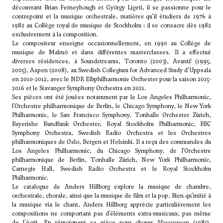
découvrant Brian Ferneyhough et
György Ligeti
, il se passionne pour le
contrepoint et la musique orchestrale, matières qu’il étudiera de 1976 à
1982 au Collège royal de musique de Stockholm : il se consacre dès 1982
exclusivement à la composition.
Le compositeur enseigne occasionnellement, en 1990 au Collège de
musique de Malmö et dans différentes masterclasses. Il a effectué
diverses résidences, à Soundstreams, Toronto (2003), Avanti! (1995,
2005), Aspen (2008), au Swedish Collegium for Advanced Study d’Uppsala
en 2010-2012, avec le NDR Elbphilharmonie Orchester pour la saison 2015-
2016 et le Stavanger Symphony Orchestra en 2021.
Ses pièces ont été jouées notamment par le Los Angeles Philharmonic,
l’Orchestre philharmonique de Berlin, le Chicago Symphony, le New York
Philharmonic, le San Francisco Symphony, Tonhalle Orchester Zürich,
Bayerishe Rundfunk Orchester, Royal Stockholm Philharmonic, BBC
Symphony Orchestra, Swedish Radio Orchestra et les Orchestres
philharmoniques de Oslo, Bergen et Helsinki. Il a reçu des commandes du
Los Angeles Philharmonic, du Chicago Symphony, de l’Orchestre
philharmonique de Berlin, Tonhalle Zürich, New York Philharmonic,
Carnegie Hall, Swedish Radio Orchestra et le Royal Stockholm
Philharmonic.
Le catalogue de Anders Hillborg explore la musique de chambre,
orchestrale, chorale, ainsi que la musique de film et la pop. Bien qu’initié à
la musique via le chant, Anders Hillborg apprécie particulièrement les
compositions ne comportant pas d’éléments extra-musicaux, pas même
de l'écrit. En témoignent sa pièce pour chœur
Mouyayoum
(1985),