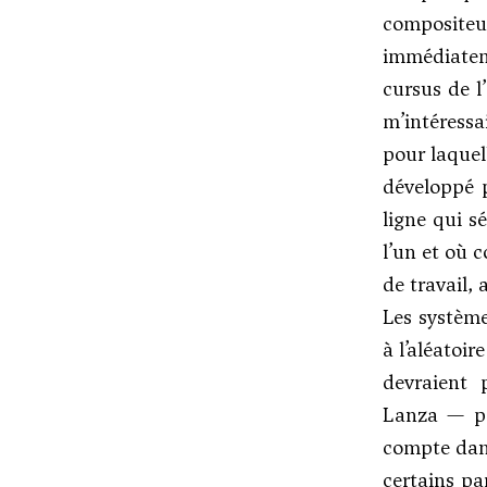
compositeur
immédiateme
cursus de l
m’intéressa
pour laquel
développé p
ligne qui s
l’un et où 
de travail,
Les systèm
à l’aléatoir
devraient 
Lanza — pa
compte da
certains pa