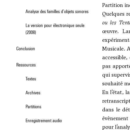
Partition in
Analyse des familles d’objets sonores
Quelques re
ou les Tent
La version pour électronique seule
œuvre. Lan
(2008)
expériment
Musicale. A
Conclusion
accessible,
Ressources
pas apporté
qui supervi
Textes
souhaité m
En l’état, 
Archives
retranscrip
Partitions
dans le dé
évènement p
Enregistrement audio
pour l’analy