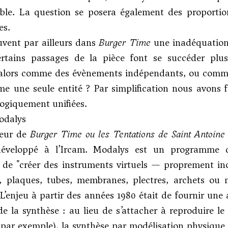
sible. La question se posera également des proporti
es.
ouvent par ailleurs dans
Burger Time
une inadéquation
rtains passages de la pièce font se succéder plu
 alors comme des évènements indépendants, ou comme
e une seule entité ? Par simplification nous avons 
ogiquement unifiées.
odalys
jeur de
Burger Time ou les Tentations de Saint Antoine
éveloppé à l’Ircam. Modalys est un programme d
de "créer des instruments virtuels — proprement inou
, plaques, tubes, membranes, plectres, archets ou m
] L’enjeu à partir des années 1980 était de fournir une
de la synthèse : au lieu de s’attacher à reproduire le
ar exemple), la synthèse par modélisation physique 