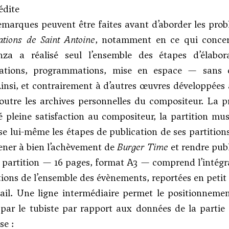
édite
marques peuvent être faites avant d’aborder les prob
ations de Saint Antoine
, notamment en ce qui concerne 
za a réalisé seul l’ensemble des étapes d’élabo
ations, programmations, mise en espace — sans c
insi, et contrairement à d’autres œuvres développées 
 outre les archives personnelles du compositeur. La p
 pleine satisfaction au compositeur, la partition musi
se lui-même les étapes de publication de ses partitions
ener à bien l’achèvement de
Burger Time
et rendre publ
la partition — 16 pages, format A3 — comprend l’intégra
tions de l’ensemble des évènements, reportées en petit 
tail. Une ligne intermédiaire permet le positionne
ar le tubiste par rapport aux données de la partie d
se :