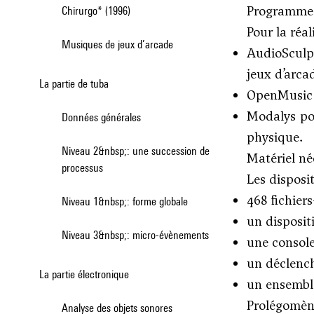
Programmes
Chirurgo* (1996)
Pour la réal
Musiques de jeux d’arcade
AudioSculpt
jeux d’arca
La partie de tuba
OpenMusic p
Modalys pou
Données générales
physique.
Niveau 2&nbsp;: une succession de
Matériel né
processus
Les disposi
468 fichiers
Niveau 1&nbsp;: forme globale
un disposit
Niveau 3&nbsp;: micro-évènements
une console
un déclench
La partie électronique
un ensemble
Prolégomène
Analyse des objets sonores