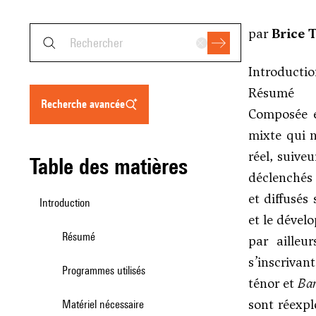
par
Brice T
Introducti
Résumé
recherche avancée
Composée 
mixte qui n
réel, suive
table des matières
déclenchés 
et diffusés
Introduction
et le déve
Résumé
par ailleu
s’inscriva
Programmes utilisés
ténor et
Ba
sont réexpl
Matériel nécessaire