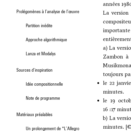
années 198
Prolégomènes à l’analyse de l’œuvre
La version 
compositeur
Partition inédite
importante 
entièrement
Approche algorithmique
a) La versi
Lanza et Modalys
Zambon à l
Musikmonat)
Sources d’inspiration
toujours p
le 22 janvi
Idée compositionnelle
minutes.
Note de programme
le 19 octo
16 :17 minut
Matériaux préalables
b) La versi
minutes. [©
Un prolongement de *L’Allegro