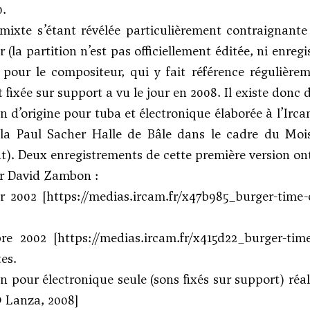
0.
mixte s’étant révélée particulièrement contraignante
 (la partition n’est pas officiellement éditée, ni enre
pour le compositeur, qui y fait référence régulière
 fixée sur support a vu le jour en 2008. Il existe donc 
on d’origine pour tuba et électronique élaborée à l’Irc
a Paul Sacher Halle de Bâle dans le cadre du Moi
. Deux enregistrements de cette première version on
ar David Zambon :
er 2002 [
https://medias.ircam.fr/x47b985_burger-time-o
bre 2002 [
https://medias.ircam.fr/x415d22_burger-time
es.
on pour électronique seule (sons fixés sur support) ré
 Lanza, 2008]