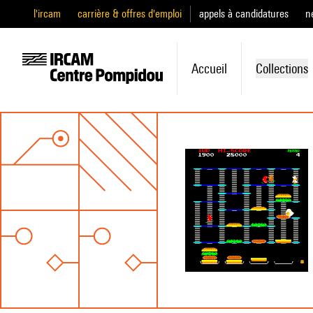
l'ircam
carrière & offres d'emploi
appels à candidatures
n
Accueil
Collections