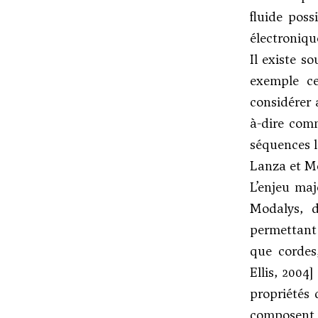
fluide pos
électroniqu
Il existe s
exemple ce
considérer
à-dire comm
séquences l
Lanza et M
L’enjeu ma
Modalys, d
permettant 
que cordes
Ellis, 2004
propriétés 
composent p