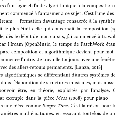
s d’un logiciel d’aide algorithmique à la composition (
nt commencé à fantasmer à ce sujet. C’est l’une des p
’Ircam — formation davantage consacrée à la synthèse
it le plus était celle qui concernait la composition (
le, dès le début de mon cursus, j’ai commencé à travai
ar l’Ircam (OpenMusic, le temps de PatchWork étant 
épare composition et algorithmique devient pour moi te
commence l’autre. Je travaille toujours avec une fenêtr
 avec des allers-retours permanents. [Lanza, 2018]
es algorithmiques se différentiant d’autres système
e dans l’élaboration de structures musicales, mais aussi
pouvoir être, en théorie, explicités par l’analyse
r exemple dans la pièce
Mess
(2008) pour piano — 
ns une pièce comme
Burger Time
. C’est la raison pour
ramètres mathématiques, en essayant toutefois de pr