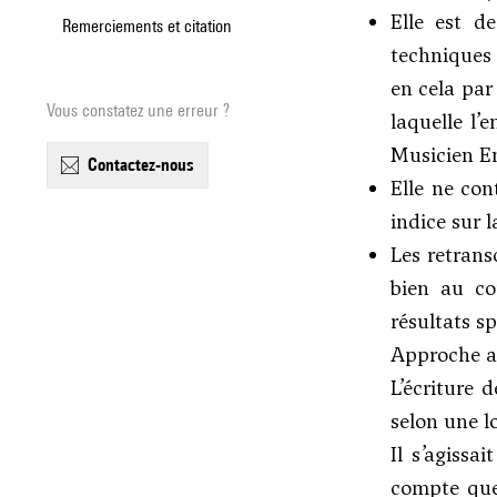
Elle est d
Remerciements et citation
techniques 
en cela par
Vous constatez une erreur ?
laquelle l’
Musicien En
contactez-nous
Elle ne con
indice sur 
Les retrans
bien au co
résultats sp
Approche a
L’écriture 
selon une l
Il s’agissa
compte que 