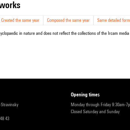
r works
Created the same year
Composed the same year
Same detailed form
cyclopaedic in nature and does not reflect the collections of the Ircam media l
opening times
r-Stravinsky
Monday through Friday 9:30am-7
Closed Saturday and Sunday
 48 43