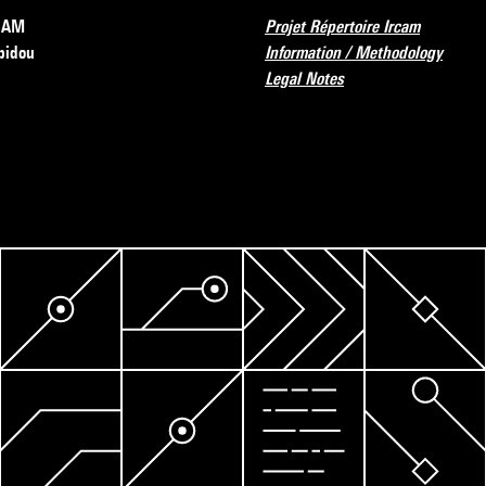
RCAM
Projet Répertoire Ircam
pidou
Information / Methodology
Legal Notes