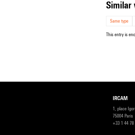
simila
Same type
This entry is en
IRCAM
1, place Igo
75004 Paris
+33 1 44 78