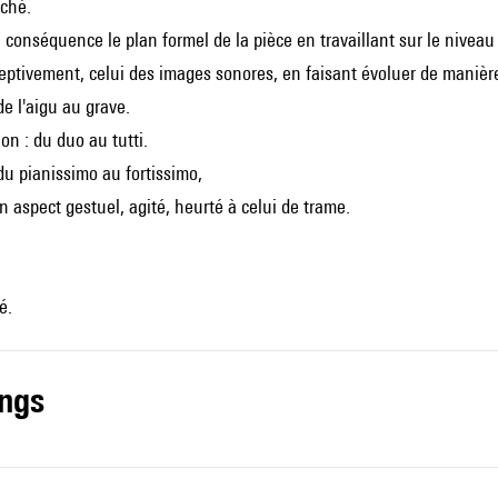
rché.
n conséquence le plan formel de la pièce en travaillant sur le nivea
ceptivement, celui des images sonores, en faisant évoluer de manièr
 de l'aigu au grave.
on : du duo au tutti.
du pianissimo au fortissimo,
un aspect gestuel, agité, heurté à celui de trame.
é.
ings