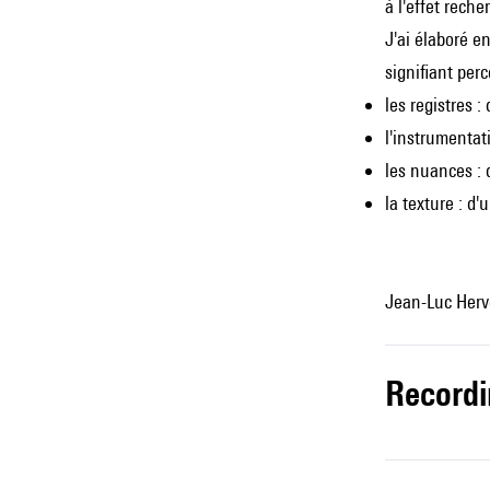
à l'effet reche
J'ai élaboré e
signifiant per
les registres :
l'instrumentati
les nuances : 
la texture : d'
Jean-Luc Herv
record