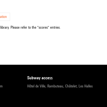
ation
ibrary. Please refer to the "scores" entries.
subway access
pm
Hôtel de Ville, Rambuteau, Châtelet, Les Halles