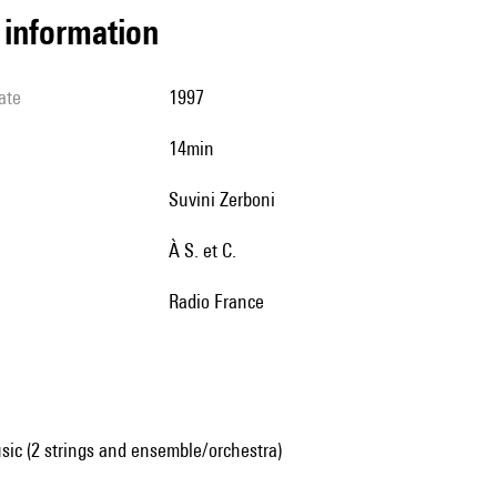
l information
ate
1997
14min
Suvini Zerboni
à S. et C.
Radio France
sic (2 strings and ensemble/orchestra)