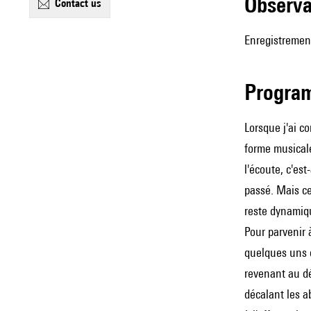
observ
contact us
Enregistrement
Progra
Lorsque j'ai c
forme musicale
l'écoute, c'es
passé. Mais ce
reste dynamiq
Pour parvenir 
quelques uns d
revenant au dé
décalant les a