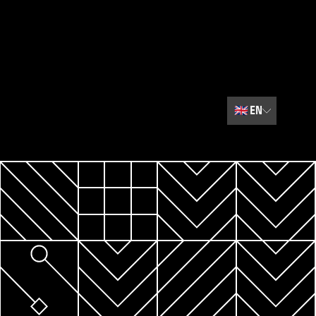
🇬🇧
EN