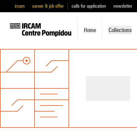
ircam
career & job offer
calls for application
newsletter
Home
Collections