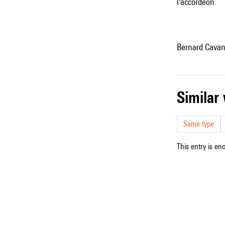
l'accordéon.
Bernard Cava
simila
Same type
This entry is en