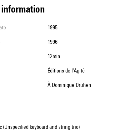
l information
ate
1995
e
1996
12min
Éditions de l'Agité
à Dominique Druhen
(Unspecified keyboard and string trio)