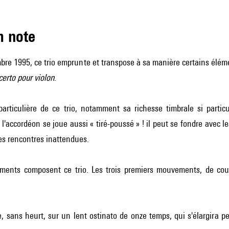
m note
bre 1995, ce trio emprunte et transpose à sa manière certains élém
erto pour violon
.
particulière de ce trio, notamment sa richesse timbrale si partic
: l'accordéon se joue aussi « tiré-poussé » ! il peut se fondre avec l
des rencontres inattendues.
ents composent ce trio. Les trois premiers mouvements, de cour
e, sans heurt, sur un lent ostinato de onze temps, qui s'élargira