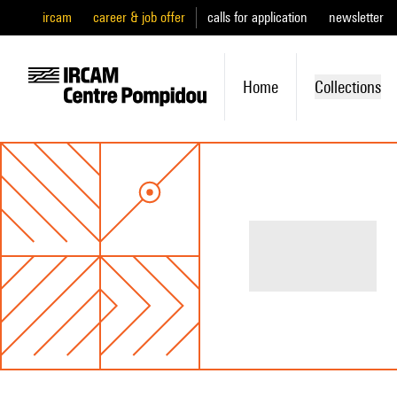
ircam
career & job offer
calls for application
newsletter
Home
Collections