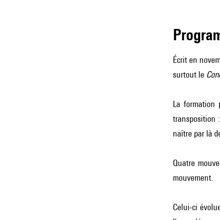
Progra
Écrit en novem
surtout le
Conc
La formation 
transposition 
naître par là 
Quatre mouvem
mouvement.
Celui-ci évolu