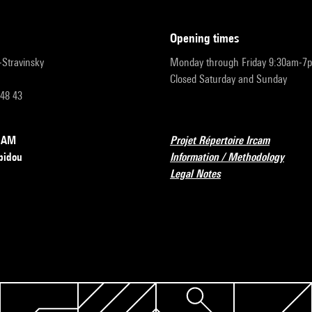
opening times
r-Stravinsky
Monday through Friday 9:30am-7
Closed Saturday and Sunday
 48 43
RCAM
Projet Répertoire Ircam
pidou
Information / Methodology
Legal Notes