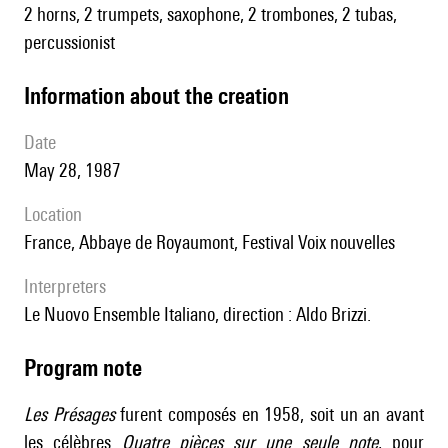
2 horns, 2 trumpets, saxophone, 2 trombones, 2 tubas,
percussionist
information about the creation
date
May 28, 1987
location
France, Abbaye de Royaumont, Festival Voix nouvelles
interpreters
le Nuovo Ensemble Italiano, direction : Aldo Brizzi.
Program note
Les
Présages
furent composés en 1958, soit un an avant
les célèbres
Quatre pièces sur une seule note
, pour