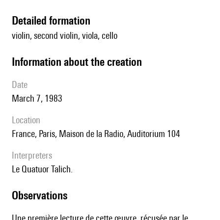
detailed formation
violin, second violin, viola, cello
information about the creation
date
March 7, 1983
location
France, Paris, Maison de la Radio, Auditorium 104
interpreters
le Quatuor Talich.
observations
Une première lecture de cette œuvre, récusée par le