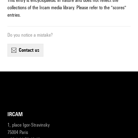
This entry is encyclopaedic in nature and does not reflect the
collections of the Ircam media library. Please refer to the "scores"
entries.
Do you notice a mistake?
contact us
IRCAM
1, place Igor-Stravinsky
75004 Paris