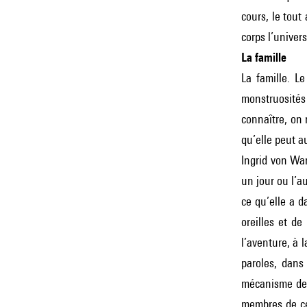
cours, le tout
corps l’univer
La famille
La famille. L
monstruosités
connaître, on 
qu’elle peut a
Ingrid von Wan
un jour ou l’au
ce qu’elle a d
oreilles et de
l’aventure, à l
paroles, dans 
mécanisme des
membres de ce 