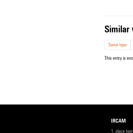
simila
Same type
This entry is en
IRCAM
1, place Igo