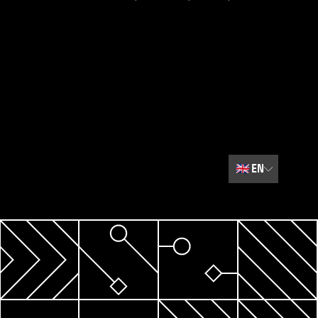
🇬🇧
EN