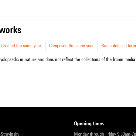
r works
Created the same year
Composed the same year
Same detailed form
cyclopaedic in nature and does not reflect the collections of the Ircam media l
opening times
r-Stravinsky
Monday through Friday 9:30am-7