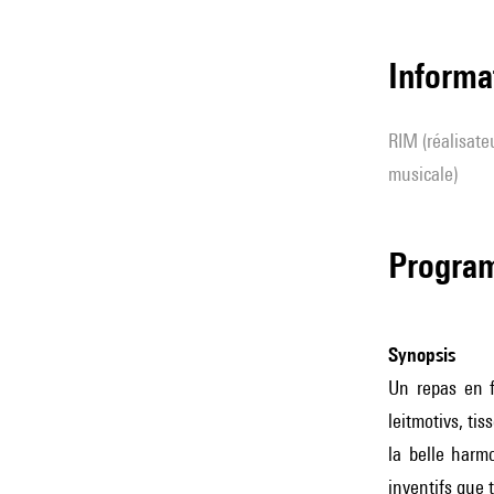
Informa
RIM (réalisateur(s) en informatique
musicale)
Progra
Synopsis
Un repas en fa
leitmotivs, ti
la belle harm
inventifs que 