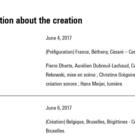
tion about the creation
June 4, 2017
(Préfiguration) France, Bétheny, Césaré – C
Pierre Dherte, Aurélien Dubreuil-Lachaud, Candy Saulnier, Adèle Vandroth, acteurs ; Ingrid von Wantoch
Rekowski, mise en scène ; Christine Grégoi
création sonore ; Hans Meijer, lumière.
June 6, 2017
(Création) Belgique, Bruxelles, Brigittines - Centre d'art contemporain du mouvement de la ville de
Bruxelles.