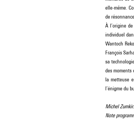
elle-même. Com
de résonnance.
À l’origine d
individuel dan
Wantoch Rekow
François Sarha
sa technologie
des moments d’
la metteuse e
l’énigme du b
Michel Zumkir.
Note programme