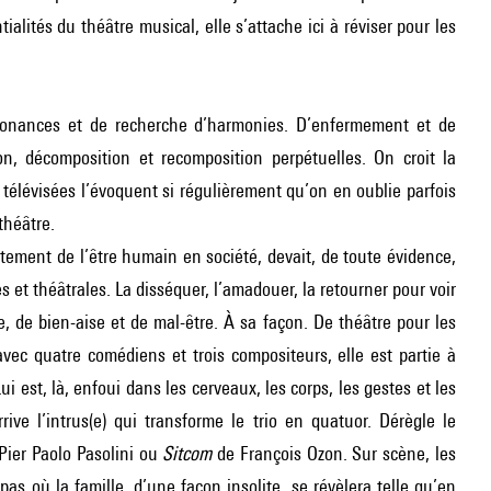
ialités du théâtre musical, elle s’attache ici à réviser pour les
ssonances et de recherche d’harmonies. D’enfermement et de
n, décomposition et recomposition perpétuelles. On croit la
s télévisées l’évoquent si régulièrement qu’on en oublie parfois
théâtre.
ement de l’être humain en société, devait, de toute évidence,
es et théâtrales. La disséquer, l’amadouer, la retourner pour voir
ne, de bien-aise et de mal-être. À sa façon. De théâtre pour les
avec quatre comédiens et trois compositeurs, elle est partie à
ui est, là, enfoui dans les cerveaux, les corps, les gestes et les
rive l’intrus(e) qui transforme le trio en quatuor. Dérègle le
Pier Paolo Pasolini ou
Sitcom
de François Ozon. Sur scène, les
s où la famille, d’une façon insolite, se révèlera telle qu’en