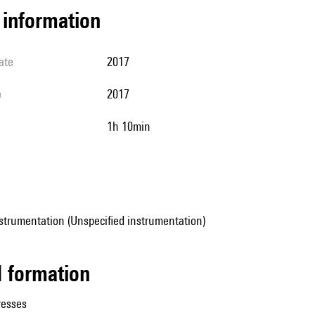
l information
ate
2017
e
2017
1h 10min
strumentation (Unspecified instrumentation)
ed formation
resses