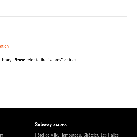
ation
ibrary. Please refer to the "scores" entries.
subway access
pm
Hôtel de Ville, Rambuteau, Châtelet, Les Halles