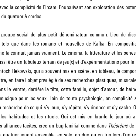
 avec la complicité de l’Ircam. Poursuivant son exploration des potent
s du quatuor à cordes.
e groupe social de plus petit dénominateur commun. Lieu de di
 tels que dans les romans et nouvelles de Kafka. En compositio
ne la connaît jamais vraiment. Le cinéma, la littérature et les série
ussi être un fabuleux terrain de jeu(x) et d’expérimentations pour le 
toch Rekowski, qui a souvent mis en scène, en tableau, le comport
tre, en faire l’objet privilégié de ses recherches plastiques, musical
ans le ventre, derrière la tête, cette famille, objet d’amour, de hai
 musique pour les yeux. Loin de toute psychologie, en complicité 
a recherche de ce qui s’y joue, s’y répète, s’y énonce et s’y cache. Q
les habitudes et les rituels. Qui est mis en branle le jour où ar
 alliances tacites, crée un bug familial comme dans
Théorème
de 
quatuor jouent ensemble, en solo, en duo ou en trio lors d’un repa