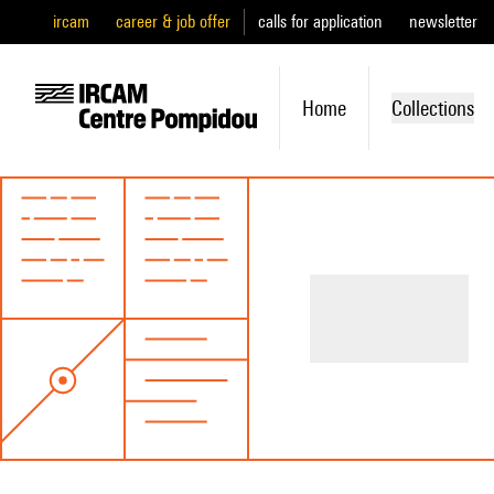
ircam
career & job offer
calls for application
newsletter
Home
Collections