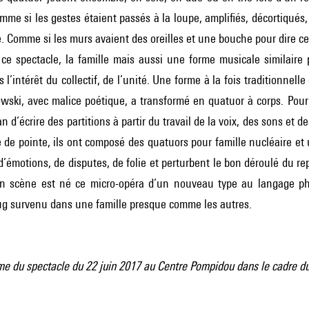
me si les gestes étaient passés à la loupe, amplifiés, décortiqués, 
 Comme si les murs avaient des oreilles et une bouche pour dire ce 
e ce spectacle, la famille mais aussi une forme musicale similair
s l’intérêt du collectif, de l’unité. Une forme à la fois traditionnel
ski, avec malice poétique, a transformé en quatuor à corps. Pour
n d’écrire des partitions à partir du travail de la voix, des sons et
 de pointe, ils ont composé des quatuors pour famille nucléaire et un
émotions, de disputes, de folie et perturbent le bon déroulé du r
n scène est né ce micro-opéra d’un nouveau type au langage phy
ug survenu dans une famille presque comme les autres.
 du spectacle du 22 juin 2017 au Centre Pompidou dans le cadre du