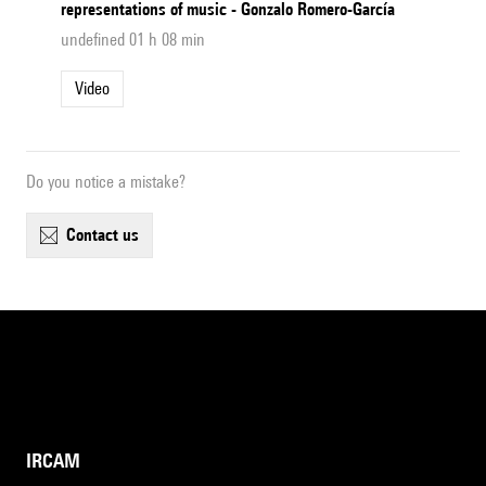
representations of music - Gonzalo Romero-García
undefined 01 h 08 min
Video
Do you notice a mistake?
contact us
IRCAM